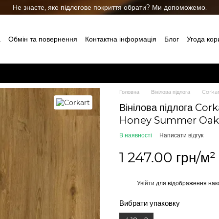
Не знаєте, яке підлогове покриття обрати? Ми допоможемо.
а
Обмін та повернення
Контактна інформація
Блог
Угода кор
Головна
Вінілова підлога
Corkar
Вінілова підлога Co
Honey Summer Oak
В наявності
Написати відгук
1 247.00 грн/м²
%
Увійти
для відображення нак
Вибрати упаковку