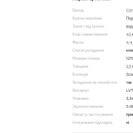
Бренд
Cor
Країна-виробник
Пор
Захист від вологи
вод
Клас навантаження
42 
Фаска
4-х
Спосіб укладання
кле
Розміри планки
121
Товщина
2,5
Колекція
Sca
Укладання на теплий пол
так 
Матеріал
LVT
Упаковка
3,3
Звукопоглинання
5 d
Область застосування
при
Інтегрована підкладка
ні