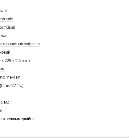
kart
тугалія
остійкий
клас
 стороння мікрофаска
йовий
9 x 229 x 2,5 mm
 мм
ndinavian
(t ° до 27 ° С)
45 м2
B
ватне/коммерційне