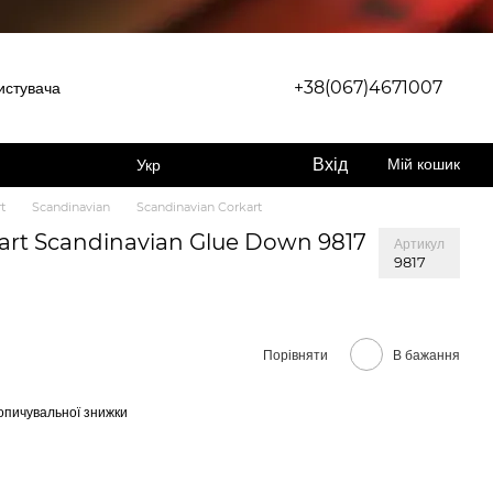
+38(067)4671007
истувача
Вхід
Мій кошик
Укр
t
Scandinavian
Scandinavian Corkart
rkart Scandinavian Glue Down 9817
Артикул
9817
Порівняти
В бажання
опичувальної знижки