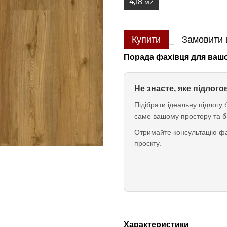
4,18 м2
Купити
Замовити
Порада фахівця для вашо
Не знаєте, яке підлог
Підібрати ідеальну підлог
саме вашому простору та б
Отримайте консультацію фа
проєкту.
Характеристики