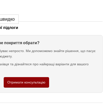
 швидко
ї підлоги
ове покриття обрати?
у буває непросто. Ми допоможемо знайти рішення, що пасує
юджету.
хівця та дізнайтеся про найкращі варіанти для вашого
Отримати консультацію