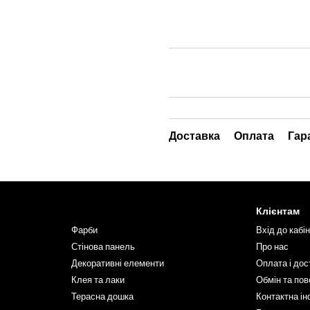
Доставка
Оплата
Гар
Клієнтам
Фарби
Вхід до кабі
Стінова панель
Про нас
Декоративні елементи
Оплата і дос
Клея та лаки
Обмін та по
Терасна дошка
Контактна і