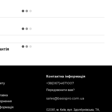
антія
Контактна інформація
нету
+38(067)4671007
Передзвонити вам?
тавка
sales@basispro.com.ua
вернення
нформація
02081, м. Київ, вул. Здолбунівська, 7А,