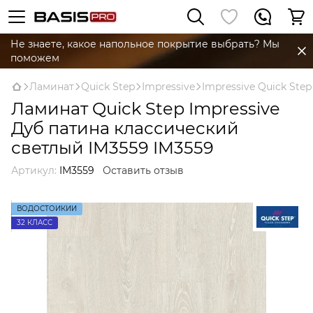
Не знаете, какое напольное покрытие выбрать? Мы
поможем
Ламинат
Quick Step
Impressive
Impressive Quick Step
Ламинат Quick Step Impressive
Дуб патина классический
светлый IM3559 IM3559
Артикул:
IM3559
Оставить отзыв
ВОДОСТОЙКИЙ
32 КЛАСС