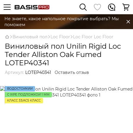
Не знаете, какое напольное покрытие выбрать? Мы
поможем
Виниловый пол
Loc Floor
Loc Floor Loc Floor
Виниловый пол Unilin Rigid Loc
Tender Alliston Oak Fumed
LOTEP40341
Артикул:
LOTEP40341
Оставить отзыв
ВОДОСТОЙКИЙ
С IXPE ПОДЛОЖКОЙ 1 ММ
КЛАСС 33/AC5 КЛАСС