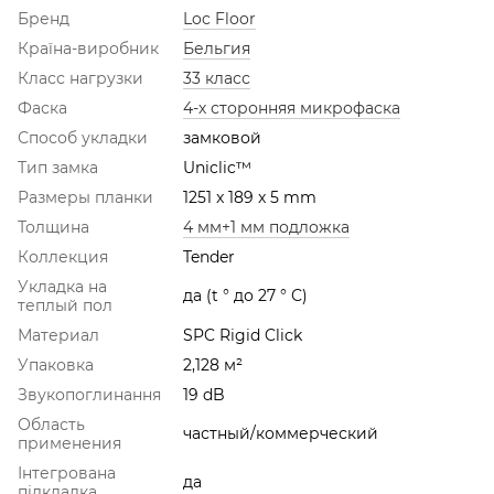
Бренд
Loc Floor
Країна-виробник
Бельгия
Класс нагрузки
33 класс
Фаска
4-х сторонняя микрофаска
Способ укладки
замковой
Тип замка
Uniclic™
Размеры планки
1251 x 189 x 5 mm
Толщина
4 мм+1 мм подложка
Коллекция
Tender
Укладка на
да (t ° до 27 ° С)
теплый пол
Материал
SPC Rigid Click
Упаковка
2,128 м²
Звукопоглинання
19 dB
Область
частный/коммерческий
применения
Інтегрована
да
підкладка