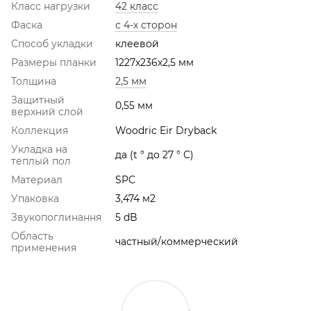
Класс нагрузки
42 класс
Фаска
с 4-х сторон
Способ укладки
клеевой
Размеры планки
1227х236х2,5 мм
Толщина
2,5 мм
Защитный
0,55 мм
верхний слой
Коллекция
Woodric Eir Dryback
Укладка на
да (t ° до 27 ° С)
теплый пол
Материал
SPC
Упаковка
3,474 м2
Звукопоглинання
5 dB
Область
частный/коммерческий
применения