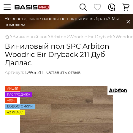
Не знаете, какое напольное покрытие выбрать? Мы
поможем
Виниловый пол
Arbiton
Woodric Eir Dryback
Woodric
Виниловый пол SPC Arbiton
Woodric Eir Dryback 211 Дуб
Даллас
Артикул:
DWS 211
Оставить отзыв
АКЦИЯ
РАСПРОДАЖА
−10%
ВОДОСТОЙКИЙ
42 КЛАСC