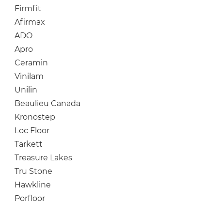
Firmfit
Afirmax
ADO
Apro
Ceramin
Vinilam
Unilin
Beaulieu Canada
Kronostep
Loc Floor
Tarkett
Treasure Lakes
Tru Stone
Hawkline
Porfloor