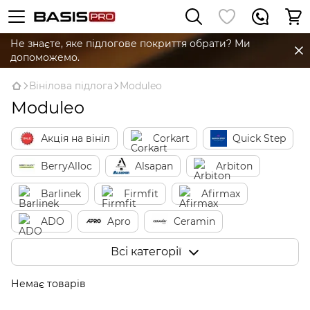
Не знаєте, яке підлогове покриття обрати? Ми
допоможемо.
Вінілова підлога
Moduleo
Moduleo
Акція на вініл
Corkart
Quick Step
BerryAlloc
Alsapan
Arbiton
Barlinek
Firmfit
Afirmax
ADO
Apro
Ceramin
Vinilam
Unilin
Beaulieu Canada
Всі категорії
Kronostep
Loc Floor
Tarkett
Немає товарів
Treasure Lakes
Tru Stone
Hawkline