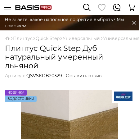
Не знаете, какое напольное покрытие выбрать? Мы
поможем
Плинтус
Quick Step
Универсальный
Универсальный
Плинтус Quick Step Дуб
натуральный умеренный
льняной
Артикул:
QSVSKDB20329
Оставить отзыв
НОВИНКА
ВОДОСТОЙКИЙ