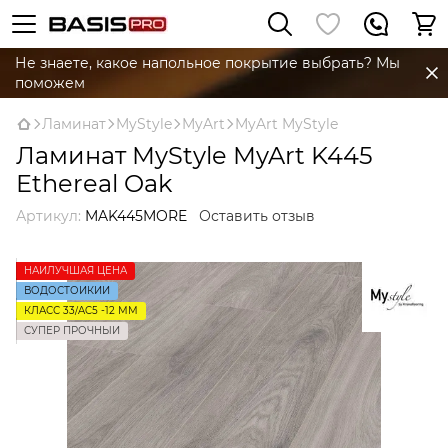
Не знаете, какое напольное покрытие выбрать? Мы
поможем
Ламинат
MyStyle
MyArt
MyArt MyStyle
Ламинат MyStyle MyArt K445
Ethereal Oak
Артикул:
MAK445MORE
Оставить отзыв
НАЙЛУЧШАЯ ЦЕНА
ВОДОСТОЙКИЙ
КЛАСС 33/AC5 -12 ММ
СУПЕР ПРОЧНЫЙ