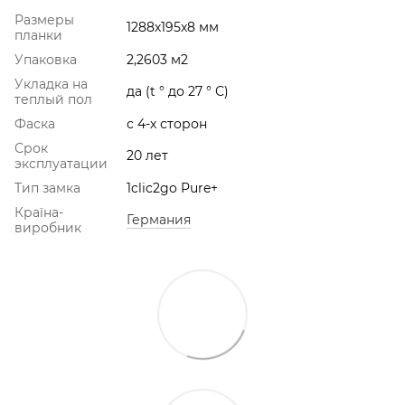
Размеры
1288х195х8 мм
планки
Упаковка
2,2603 м2
Укладка на
да (t ° до 27 ° С)
теплый пол
Фаска
с 4-х сторон
Срок
20 лет
эксплуатации
Тип замка
1clic2go Pure+
Країна-
Германия
виробник