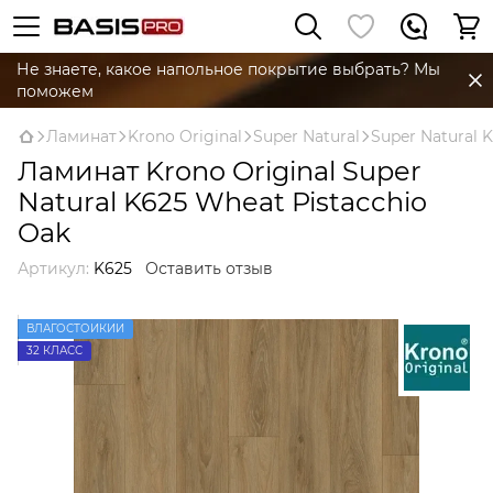
Не знаете, какое напольное покрытие выбрать? Мы
поможем
Ламинат
Krono Original
Super Natural
Super Natural K
Ламинат Krono Original Super
Natural K625 Wheat Pistacchio
Oak
Артикул:
K625
Оставить отзыв
ВЛАГОСТОЙКИЙ
32 КЛАСС