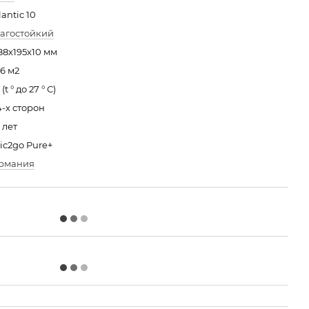
lantic 10
агостойкий
88х195х10 мм
76 м2
 (t ° до 27 ° С)
4-х сторон
 лет
lic2go Pure+
ермания