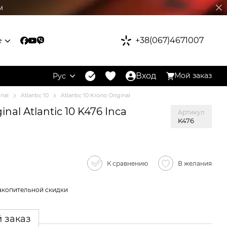
м
+38(067)4671007
е
Вход
Мой заказ
Рус
inal
Atlantic 10
Atlantic 10 Krono Original
nal Atlantic 10 K476 Inca
Артикул
K476
К сравнению
В желания
акопительной скидки
 заказ