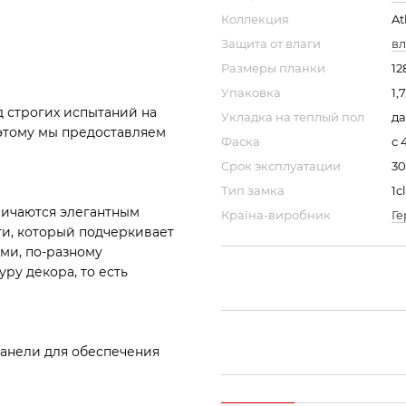
Коллекция
At
Защита от влаги
вл
Размеры планки
12
Упаковка
1,
д строгих испытаний на
Укладка на теплый пол
да
этому мы предоставляем
Фаска
с 
Срок эксплуатации
30
Тип замка
1c
личаются элегантным
Країна-виробник
Г
и, который подчеркивает
ми, по-разному
ру декора, то есть
панели для обеспечения