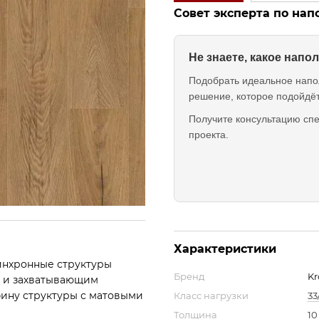
Совет эксперта по на
Не знаете, какое нап
Подобрать идеальное напо
решение, которое подойдё
Получите консультацию спе
проекта.
Характеристики
инхронные структуры
Бренд
Kr
м и захватывающим
бину структуры с матовыми
Класс нагрузки
33
Толщина
10