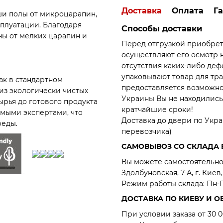
Доставка
Оплата
Г
ши полы от микроцарапин,
сплуатации. Благодаря
Способы доставки
ны от мелких царапин и
Перед отгрузкой приобрет
осуществляют его осмотр 
отсутствия каких-либо де
упаковывают товар для тра
ак в стандартном
предоставляется возможнос
из экологически чистых
Украины Вы не находились 
сырья до готового продукта
кратчайшие сроки!
мыми экспертами, что
Доставка до двери по Укра
реды.
перевозчика)
САМОВЫВОЗ СО СКЛАДА 
Вы можете самостоятельно 
Здолбуновская, 7-А, г. Киев,
Режим работы склада: Пн-Пт
ДОСТАВКА ПО КИЕВУ И О
При условии заказа от 3