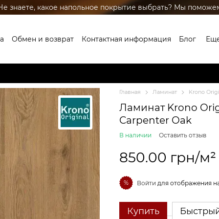
Не знаете, какое напольное покрытие выбрать? Мы поможе
а
Обмен и возврат
Контактная информация
Блог
Ещ
Главная
Ламинат
Krono Orig
Ламинат Krono Origi
Carpenter Oak
В наличии
Оставить отзыв
850.00 грн/м²
%
Войти
для отображения н
Купить
Быстрый