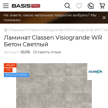
Не знаете, какое напольное покрытие выбрать? Мы
поможем
Ламинат
Classen
Visiogrande WR
Visiogrande WR Cla
Ламинат Classen Visiogrande WR
Бетон Светлый
Артикул:
56016
Оставить отзыв
АКЦИЯ
−7%
ВЛАГОСТОЙКИЙ