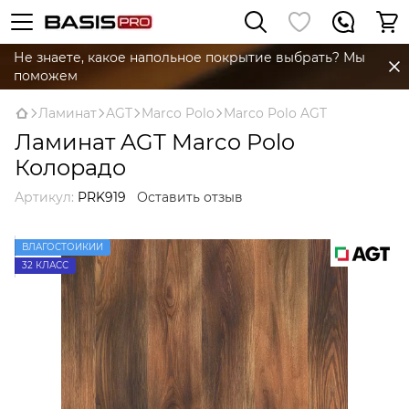
Не знаете, какое напольное покрытие выбрать? Мы
поможем
Ламинат
AGT
Marco Polo
Marco Polo AGT
Ламинат AGT Marco Polo
Колорадо
Артикул:
PRK919
Оставить отзыв
ВЛАГОСТОЙКИЙ
32 КЛАСС