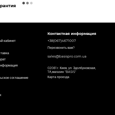
арантия
Контактная информация
ый кабинет
+38(067)4671007
Перезвонить вам?
ставка
sales@basispro.com.ua
врат
информация
02081 г. Киев, ул. Здолбуновская,
7А,магазин "BASIS"
Карта проезда
ьское соглашение
х