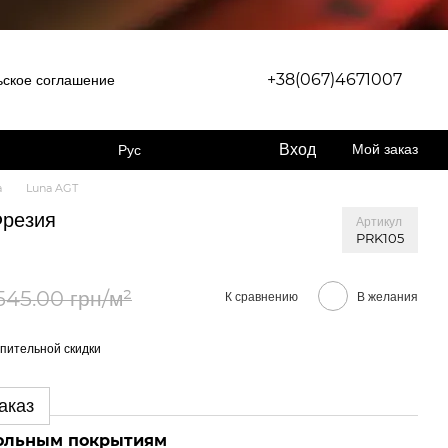
+38(067)4671007
ьское соглашение
Вход
Мой заказ
Рус
a
Luna AGT
Фрезия
Артикул
PRK105
545.00 грн/м²
К сравнению
В желания
пительной скидки
аказ
польным покрытиям