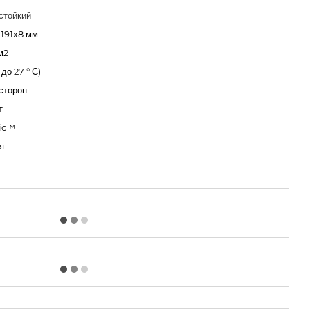
стойкий
191х8 мм
м2
° до 27 ° С)
 сторон
т
lic™
я