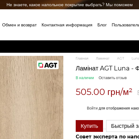
Не знаете, какое напольное покрытие выбрать? Мы поможем
Обмен и возврат
Контактная информация
Блог
Пользовател
Главная
Ламинат
AGT
Lun
Ламінат AGT Luna - 
В наличии
Оставить отзыв
505.00 грн/м²
%
Войти
для отображения нако
Купить
Быстрый з
Совет эксперта по на