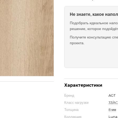
Не знаете, какое нап
Подобрать идеальное напо
решение, которое подойдё
Получите консультацию спе
проекта.
Характеристики
Бренд
AGT
Класс нагрузки
33/AC
Толщина
8 мм
Коллекция
Luna