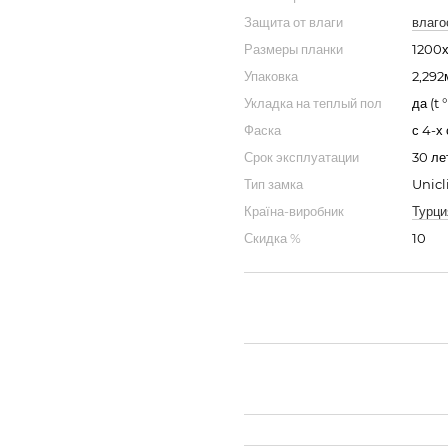
Защита от влаги
влаго
Размеры планки
1200х
Упаковка
2,292
Укладка на теплый пол
да (t 
Фаска
с 4-х
Срок эксплуатации
30 ле
Тип замка
Unic
Країна-виробник
Турци
Скидка %
10