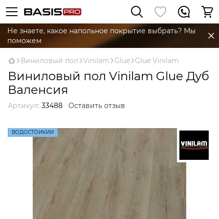
Не знаете, какое напольное покрытие выбрать? Мы
поможем
Виниловый пол
Vinilam
Glue
Glue Vinilam
Виниловый пол Vinilam Glue Дуб
Валенсия
Артикул:
33488
Оставить отзыв
ВОДОСТОЙКИЙ