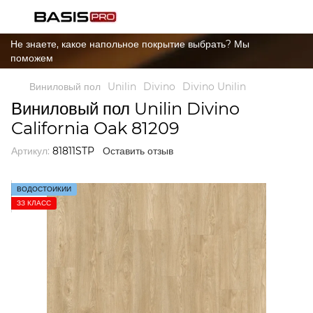
Не знаете, какое напольное покрытие выбрать? Мы
поможем
Виниловый пол
Unilin
Divino
Divino Unilin
Виниловый пол Unilin Divino
California Oak 81209
Артикул:
81811STP
Оставить отзыв
ВОДОСТОЙКИЙ
ЗЗ КЛАСС