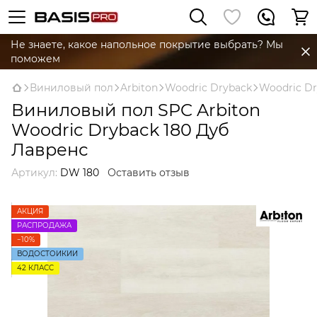
Не знаете, какое напольное покрытие выбрать? Мы
поможем
Виниловый пол
Arbiton
Woodric Dryback
Woodric Dr
Виниловый пол SPC Arbiton
Woodric Dryback 180 Дуб
Лавренс
Артикул:
DW 180
Оставить отзыв
АКЦИЯ
РАСПРОДАЖА
−10%
ВОДОСТОЙКИЙ
42 КЛАСC