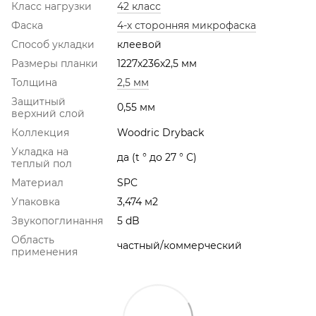
Класс нагрузки
42 класс
Фаска
4-х сторонняя микрофаска
Способ укладки
клеевой
Размеры планки
1227х236х2,5 мм
Толщина
2,5 мм
Защитный
0,55 мм
верхний слой
Коллекция
Woodric Dryback
Укладка на
да (t ° до 27 ° С)
теплый пол
Материал
SPC
Упаковка
3,474 м2
Звукопоглинання
5 dB
Область
частный/коммерческий
применения