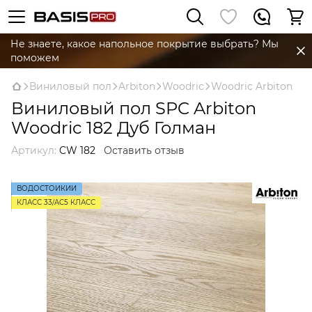
Не знаете, какое напольное покрытие выбрать? Мы
поможем
Виниловый пол
Arbiton
Woodric
Woodric Arbiton
Виниловый пол SPC Arbiton
Woodric 182 Дуб Голман
Артикул:
CW 182
Оставить отзыв
ВОДОСТОЙКИЙ
КЛАСС 33/AC5 КЛАСС