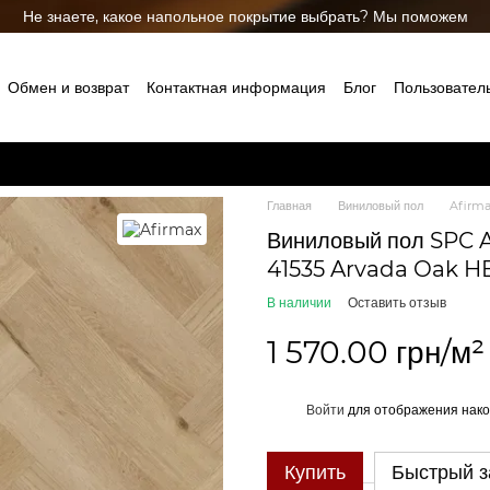
Не знаете, какое напольное покрытие выбрать? Мы поможем
Обмен и возврат
Контактная информация
Блог
Пользовател
Главная
Виниловый пол
Afirm
Виниловый пол SPC 
41535 Arvada Oak HB
В наличии
Оставить отзыв
1 570.00 грн/м²
%
Войти
для отображения нако
Купить
Быстрый з