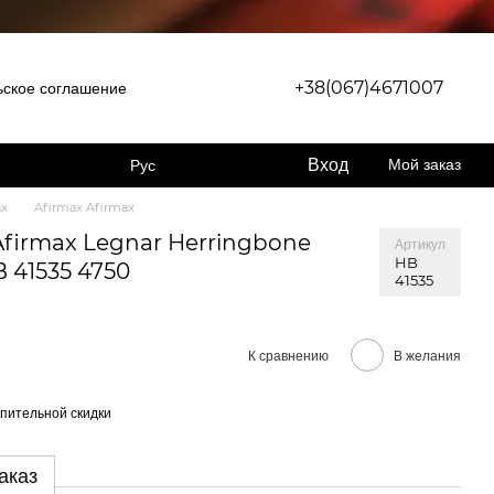
+38(067)4671007
ьское соглашение
Вход
Мой заказ
Рус
ax
Afirmax Afirmax
Afirmax Legnar Herringbone
Артикул
HB
 41535 4750
41535
К сравнению
В желания
пительной скидки
аказ