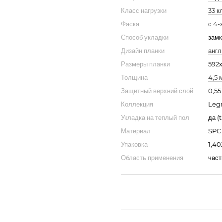
Класс нагрузки
33 к
Фаска
с 4-
Способ укладки
замк
Дизайн планки
англ
Размеры планки
592х
Толщина
4,5 
Защитный верхний слой
0,55
Коллекция
Leg
Укладка на теплый пол
да (t
Материал
SPC
Упаковка
1,40
Область применения
част