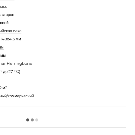
ласс
х сторон
овой
ийская елка
148х4,5 мм
мм
 мм
nar Herringbone
 ° до 27 ° С)
2 м2
ный/коммерческий