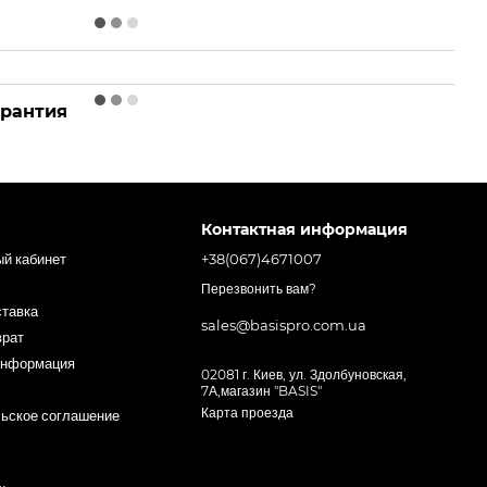
арантия
Контактная информация
ый кабинет
+38(067)4671007
Перезвонить вам?
ставка
sales@basispro.com.ua
врат
информация
02081 г. Киев, ул. Здолбуновская,
7А,магазин "BASIS"
Карта проезда
ьское соглашение