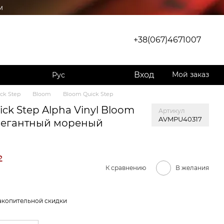
м
+38(067)4671007
Вход
Мой заказ
Рус
ck Step
Bloom
Bloom Quick Step
k Step Alpha Vinyl Bloom
Артикул
AVMPU40317
легантный мореный
²
К сравнению
В желания
акопительной скидки