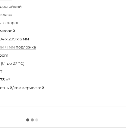
достойкий
 класс
4-х сторон
амковой
94 х 209 х 6 мм
мм+1 мм подложка
loom
 (t ° до 27 ° С)
T
873 м²
астный/коммерческий