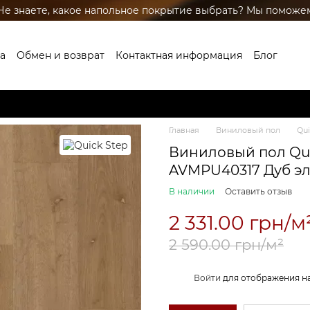
Не знаете, какое напольное покрытие выбрать? Мы поможе
а
Обмен и возврат
Контактная информация
Блог
глашение
Бренды
Главная
Виниловый пол
Qui
Виниловый пол Quic
AVMPU40317 Дуб э
В наличии
Оставить отзыв
2 331.00 грн/м
2 590.00 грн/м²
%
Войти
для отображения н