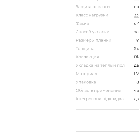
Защита от влаги
во
Класс нагрузки
33
Фаска
с 
Способ укладки
з
Размеры планки
14
Толщина
5 
Коллекция
B
Укладка на теплый пол
да
Материал
LV
Упаковка
1,
Область применения
ч
Інтегрована підкладка
да