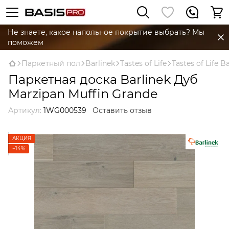
Не знаете, какое напольное покрытие выбрать? Мы
поможем
Паркетный пол
Barlinek
Tastes of Life
Tastes of Life B
Паркетная доска Barlinek Дуб
Marzipan Muffin Grande
Артикул:
1WG000539
Оставить отзыв
АКЦИЯ
−14%