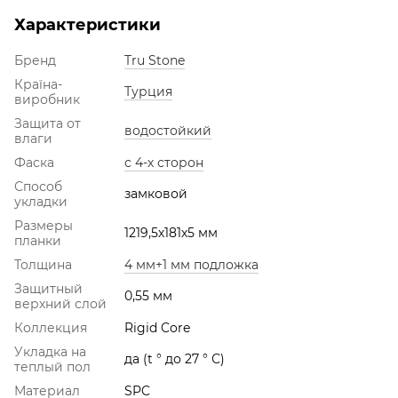
Характеристики
Бренд
Tru Stone
Країна-
Турция
виробник
Защита от
водостойкий
влаги
Фаска
с 4-х сторон
Способ
замковой
укладки
Размеры
1219,5х181х5 мм
планки
Толщина
4 мм+1 мм подложка
Защитный
0,55 мм
верхний слой
Коллекция
Rigid Core
Укладка на
да (t ° до 27 ° С)
теплый пол
Материал
SPC