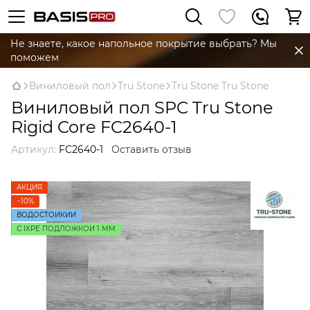
Не знаете, какое напольное покрытие выбрать? Мы
поможем
Виниловый пол
Tru Stone
Tru Stone Tru Stone
Виниловый пол SPC Tru Stone
Rigid Core FC2640-1
Артикул:
FC2640-1
Оставить отзыв
АКЦИЯ
−10%
ВОДОСТОЙКИЙ
С IXPE ПОДЛОЖКОЙ 1 ММ