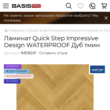
Не знаете, какое напольное покрытие выбрать? Мы
поможем
Ламинат
Quick Step
Impressive Design
Impressive De
Ламинат Quick Step Impressive
Design WATERPROOF Дуб тмин
Артикул:
IMD8247
Оставить отзыв
НОВИНКА
ВОДОСТОЙКИЙ
АНГЛИЙСКАЯ ЕЛКА
32 КЛАСС