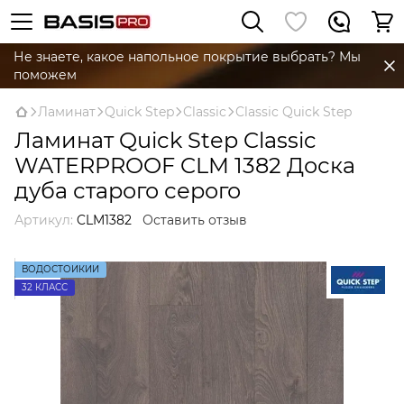
Не знаете, какое напольное покрытие выбрать? Мы
поможем
Ламинат
Quick Step
Classic
Classic Quick Step
Ламинат Quick Step Classic
WATERPROOF CLM 1382 Доска
дуба старого серого
Артикул:
CLM1382
Оставить отзыв
ВОДОСТОЙКИЙ
32 КЛАСС