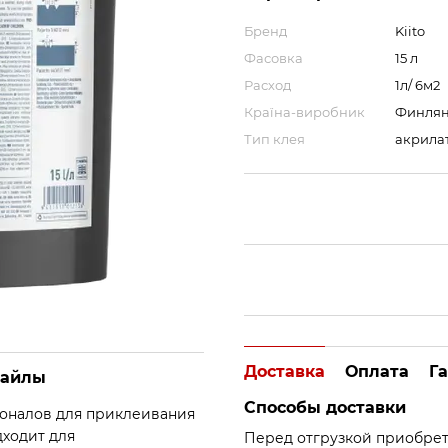
Бренд
Kiito
Фасовка
15 л
Расход
1л/ 6м2
Країна-виробник
Финля
Тип клея
акрила
Доставка
Оплата
Г
айлы
Способы доставки
оналов для приклеивания
ходит для
Перед отгрузкой приобрет