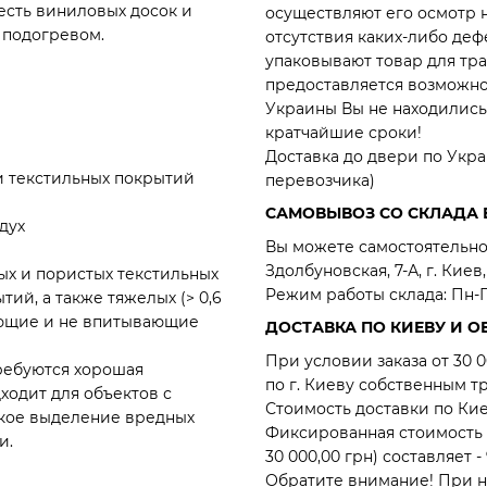
есть виниловых досок и
осуществляют его осмотр 
 подогревом.
отсутствия каких-либо де
упаковывают товар для тра
предоставляется возможнос
Украины Вы не находились 
кратчайшие сроки!
Доставка до двери по Укра
и текстильных покрытий
перевозчика)
САМОВЫВОЗ СО СКЛАДА 
дух
Вы можете самостоятельно 
Здолбуновская, 7-А, г. Киев,
ых и пористых текстильных
Режим работы склада: Пн-Пт
ий, а также тяжелых (> 0,6
ающие и не впитывающие
ДОСТАВКА ПО КИЕВУ И О
При условии заказа от 3
требуются хорошая
по г. Киеву собственным т
ходит для объектов с
Стоимость доставки по Ки
зкое выделение вредных
Фиксированная стоимость д
и.
30 000,00 грн) составляет - 
Обратите внимание! При 