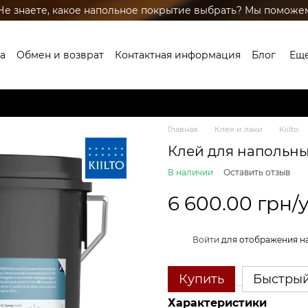
Не знаете, какое напольное покрытие выбрать? Мы поможе
а
Обмен и возврат
Контактная информация
Блог
Ещ
Главная
Клея и лаки
Kiilto
Клей для напольн
В наличии
Оставить отзыв
6 600.00 грн/у
%
Войти
для отображения н
Купить
Быстрый
Характеристики