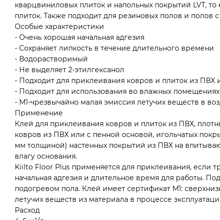
кварцвиниловых плиток и напольных покрытий LVT, то 
плиток. Также подходит для резиновых полов и полов с
Особые характеристики
- Очень хорошая начальная адгезия
- Сохраняет липкость в течение длительного времени
- Водорастворимый
- Не выделяет 2-этилгексанол
- Подходит для приклеивания ковров и плиток из ПВХ 
- Подходит для использования во влажных помещениях
- М1-чрезвычайно малая эмиссия летучих веществ в воз
Применение
Клей для приклеивания ковров и плиток из ПВХ, плотн
ковров из ПВХ или с пенной основой, игольчатых покрыт
мм толщиной) настенных покрытий из ПВХ на впитыв
влагу основания.
Kiilto Floor Plus применяется для приклеивания, если 
начальная адгезия и длительное время для работы. Под
подогревом пола. Клей имеет сертификат М1: сверхни
летучих веществ из материала в процессе эксплуатаци
Расход