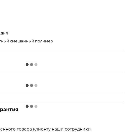
ндия
тный смешанный полимер
арантия
енного товара клиенту наши сотрудники