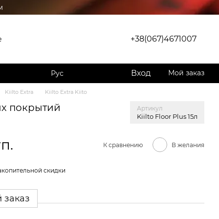
м
+38(067)4671007
е
Вход
Мой заказ
Рус
Kiilto Extra
Kiilto Extra Kiito
ых покрытий
Артикул
Kiilto Floor Plus 15л
п.
К сравнению
В желания
акопительной скидки
 заказ