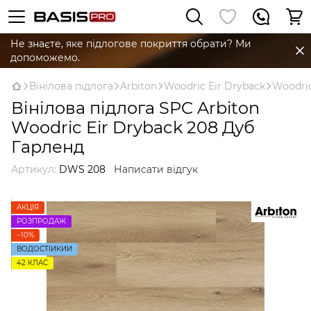
Не знаєте, яке підлогове покриття обрати? Ми
допоможемо.
Вінілова підлога
Arbiton
Woodric Eir Dryback
Woodric
Вінілова підлога SPC Arbiton
Woodric Eir Dryback 208 Дуб
Гарленд
Артикул:
DWS 208
Написати відгук
АКЦІЯ
РОЗПРОДАЖ
−10%
ВОДОСТІЙКИЙ
42 КЛАС