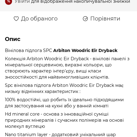
Увійти
для відображення накопичувальної знижки
%
До обраного
Порівняти
Опис
Вінілова підлога SPC
Arbiton Woodric
Eir Dryback
Колекція Arbiton Woodric Eir Dryback - вінілові панелі з
мінеральної серцевиною, виразні кольори, що
створюють характер інтер'єру, вищі класи
зносостійкості для найвимогливіших клієнтів.
Spc вінілова підлога Arbiton Woodric Eir Dryback має
низьку відмінних характеристик :
100% водостійкі, що робить їх ідеально підходящими
для застосування на кухні або у ванній кімнаті
Hd mineral core - основа з інноваційної суміші
природних мінералів і сучасних полімерів на основі
молекул вуглецю
Nano titanium layer - додатковий унікальний шар