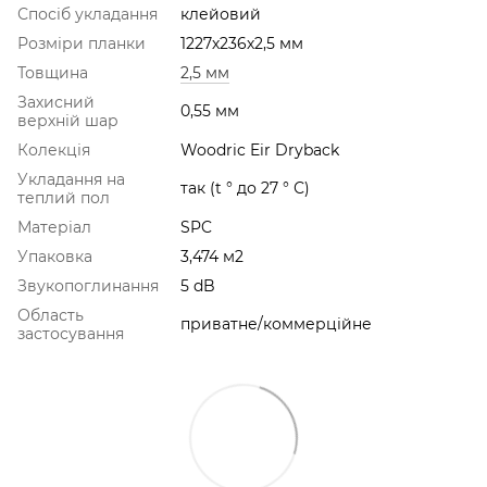
Спосіб укладання
клейовий
Розміри планки
1227х236х2,5 мм
Товщина
2,5 мм
Захисний
0,55 мм
верхній шар
Колекція
Woodric Eir Dryback
Укладання на
так (t ° до 27 ° С)
теплий пол
Матеріал
SPC
Упаковка
3,474 м2
Звукопоглинання
5 dB
Область
приватне/коммерційне
застосування