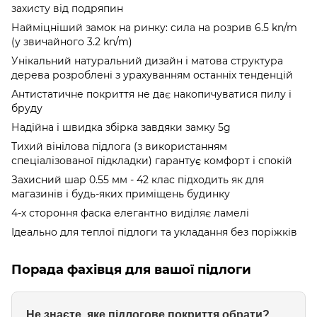
захисту від подряпин
Найміцніший замок на ринку: сила на розрив 6.5 kn/m
(у звичайного 3.2 kn/m)
Унікальний натуральний дизайн і матова структура
дерева розроблені з урахуванням останніх тенденцій
Антистатичне покриття не дає накопичуватися пилу і
бруду
Надійна і швидка збірка завдяки замку 5g
Тихий вінілова підлога (з використанням
спеціалізованої підкладки) гарантує комфорт і спокій
Захисний шар 0.55 мм - 42 клас підходить як для
магазинів і будь-яких приміщень будинку
4-х стороння фаска елегантно виділяє ламелі
Ідеально для теплої підлоги та укладання без поріжків
Порада фахівця для вашої підлоги
Не знаєте, яке підлогове покриття обрати?