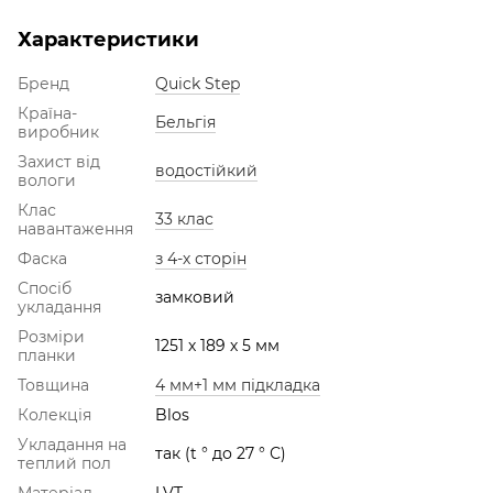
Характеристики
Бренд
Quick Step
Країна-
Бельгія
виробник
Захист від
водостійкий
вологи
Клас
33 клас
навантаження
Фаска
з 4-х сторін
Спосіб
замковий
укладання
Розміри
1251 х 189 х 5 мм
планки
Товщина
4 мм+1 мм підкладка
Колекція
Blos
Укладання на
так (t ° до 27 ° С)
теплий пол
Матеріал
LVT