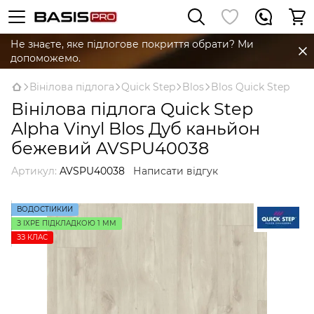
Не знаєте, яке підлогове покриття обрати? Ми
допоможемо.
Вінілова підлога
Quick Step
Blos
Blos Quick Step
Вінілова підлога Quick Step
Alpha Vinyl Blos Дуб каньйон
бежевий AVSPU40038
Артикул:
AVSPU40038
Написати відгук
ВОДОСТІЙКИЙ
З IXPE ПІДКЛАДКОЮ 1 ММ
ЗЗ КЛАС