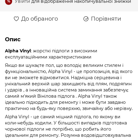
Увійти
для відображення накопичувальної знижки
%
До обраного
Порівняти
Опис
Alpha Vinyl
: жорсткі підлоги з високими
експлуатаційними характеристиками
Якщо ви шукаєте пол, що володіє великим стилем і
функціональністю, Alpha Vinyl - це пропозиція, від якого
ви не зможете відмовитися. Надміцна серцевина і
унікальний верхній шар захищають від плям, подряпин
і ударів , а інноваційна система замикання забезпечує
самий м'який Вінілова підлога . Alpha Vinyl також
ідеально підходить для ремонту і може бути завдано
практично на будь-яку поверхню, звичайну або нерівну.
Alpha Vinyl - це самий міцний підлога, по якому ви
коли-небудь ходили. У більшості випадків підготовка
чорнової підлоги не потрібно, що робить його
ідеальним для ремонту. Розумна водовідштовхувальна