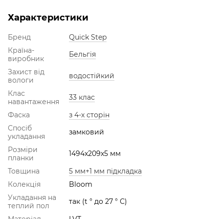
Характеристики
Бренд
Quick Step
Країна-
Бельгія
виробник
Захист від
водостійкий
вологи
Клас
33 клас
навантаження
Фаска
з 4-х сторін
Спосіб
замковий
укладання
Розміри
1494х209х5 мм
планки
Товщина
5 мм+1 мм підкладка
Колекція
Bloom
Укладання на
так (t ° до 27 ° С)
теплий пол
Матеріал
LVT