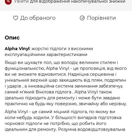
Увійти
для відображення накопичувальної знижки
%
До обраного
Порівняти
Опис
Alpha Vinyl
: жорсткі підлоги з високими
експлуатаційними характеристиками
Якщо ви шукаєте пол, що володіє великим стилем і
функціональністю, Alpha Vinyl - це пропозиція, від якого
ви не зможете відмовитися. Надміцна серцевина і
унікальний верхній шар захищають від плям, подряпин
і ударів , а інноваційна система замикання забезпечує
самий м'який Вінілова підлога . Alpha Vinyl також
ідеально підходить для ремонту і може бути завдано
практично на будь-яку поверхню, звичайну або нерівну.
Alpha Vinyl - це самий міцний підлога, по якому ви
коли-небудь ходили. У більшості випадків підготовка
чорнової підлоги не потрібно, що робить його
ідеальним для ремонту. Розумна водовідштовхувальна