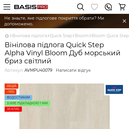
Не знаєте, яке підлогове покриття обрати? Ми
допоможемо.
Вінілова підлога
Quick Step
Bloom
Bloom Quick Step
Вінілова підлога Quick Step
Alpha Vinyl Bloom Дуб морський
бриз світлий
Артикул:
AVMPU40079
Написати відгук
АКЦІЯ
−10%
ВОДОСТІЙКИЙ
З IXPE ПІДКЛАДКОЮ 1 ММ
ЗЗ КЛАС