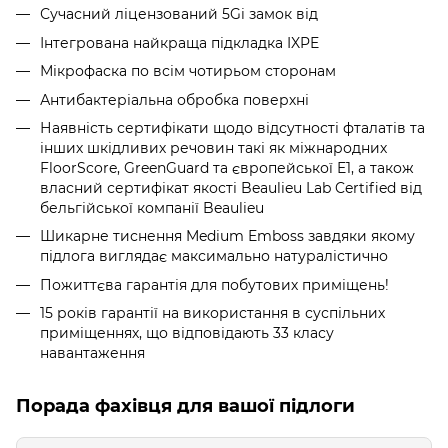
Сучасний ліцензований 5Gi замок від
Інтегрована найкраща підкладка IXPE
Мікрофаска по всім чотирьом сторонам
Антибактеріальна обробка поверхні
Наявність сертифікати щодо відсутності фталатів та
інших шкідливих речовин такі як міжнародних
FloorScore, GreenGuard та європейської E1, а також
власний сертифікат якості Beaulieu Lab Certified від
бельгійської компанії Beaulieu
Шикарне тиснення Medium Emboss завдяки якому
підлога виглядає максимально натуралістично
Пожиттєва гарантія для побутових приміщень!
15 років гарантії на використання в суспільних
приміщеннях, що відповідають 33 класу
навантаження
Порада фахівця для вашої підлоги