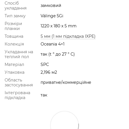
Спосіб
замковий
укладання
Тип замку
Välinge 5Gi
Розміри
1220 x 180 x 5 mm
планки
Товщина
5 мм (1 мм підкладка IXPE)
Колекція
Oceania 4+1
Укладання на
так (t ° до 27 ° С)
теплий пол
Матеріал
SPC
Упаковка
2,196 м2
Область
приватне/коммерційне
застосування
Інтегрована
так
підкладка