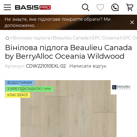
Не знаєте, яке підлогове покриття обрати? Ми
допоможемо.
Вінілова підлога
Beaulieu Canada
SPC Oceania
SPC Oc
Вінілова підлога Beaulieu Canada
by BerryAlloc Oceania Wildwood
Артикул:
CDW221010EXL-02
Написати відгук
ВОДОСТІЙКИЙ
З IXPE ПІДКЛАДКОЮ 1 ММ
КЛАС 33/AC5