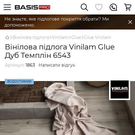
Не знаєте, яке підлогове покриття обрати? Ми
допоможемо.
Вінілова підлога
Vinilam
Glue
Glue Vinilam
Вінілова підлога Vinilam Glue
Дуб Темплін 6543
Артикул:
1863
Написати відгук
ВОДОСТІЙКИЙ