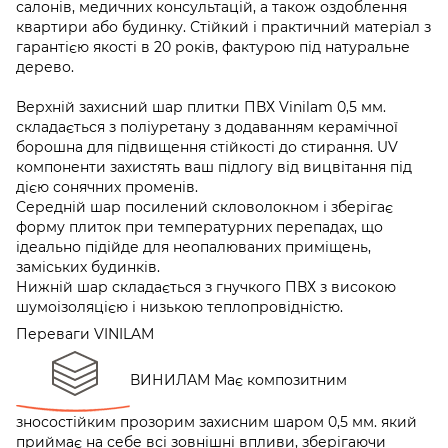
салонів, медичних консультацій, а також оздоблення
квартири або будинку. Стійкий і практичний матеріал з
гарантією якості в 20 років, фактурою під натуральне
дерево.
Верхній захисний шар плитки ПВХ Vinilam 0,5 мм.
складається з поліуретану з додаванням керамічної
борошна для підвищення стійкості до стирання. UV
компоненти захистять ваш підлогу від вицвітання під
дією сонячних променів.
Середній шар посилений скловолокном і зберігає
форму плиток при температурних перепадах, що
ідеально підійде для неопалюваних приміщень,
заміських будинків.
Нижній шар складається з гнучкого ПВХ з високою
шумоізоляцією і низькою теплопровідністю.
Переваги VINILAM
ВИНИЛАМ Має композитним
зносостійким прозорим захисним шаром 0,5 мм. який
приймає на себе всі зовнішні впливи, зберігаючи