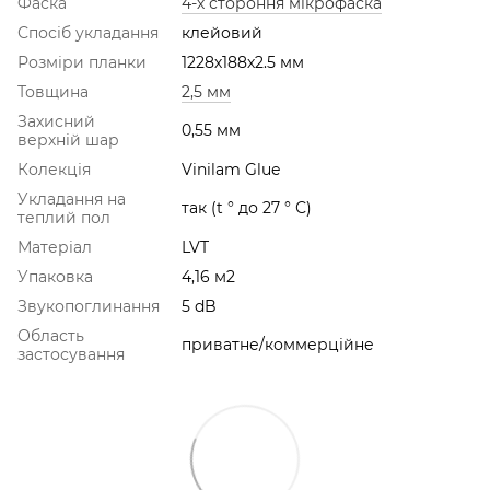
Фаска
4-х стороння мікрофаска
Спосіб укладання
клейовий
Розміри планки
1228х188х2.5 мм
Товщина
2,5 мм
Захисний
0,55 мм
верхній шар
Колекція
Vinilam Glue
Укладання на
так (t ° до 27 ° С)
теплий пол
Матеріал
LVT
Упаковка
4,16 м2
Звукопоглинання
5 dB
Область
приватне/коммерційне
застосування