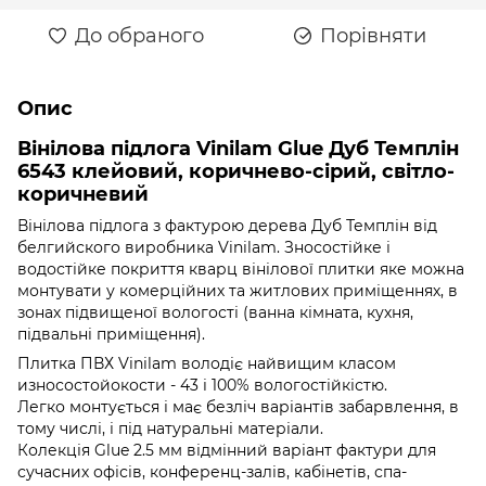
До обраного
Порівняти
Опис
Вінілова підлога Vinilam Glue Дуб Темплін
6543 клейовий, коричнево-сірий, світло-
коричневий
Вінілова підлога з фактурою дерева Дуб Темплін від
белгийского виробника Vinilam. Зносостійке і
водостійке покриття кварц вінілової плитки яке можна
монтувати у комерційних та житлових приміщеннях, в
зонах підвищеної вологості (ванна кімната, кухня,
підвальні приміщення).
Плитка ПВХ Vinilam володіє найвищим класом
износостойокости - 43 і 100% вологостійкістю.
Легко монтується і має безліч варіантів забарвлення, в
тому числі, і під натуральні матеріали.
Колекція Glue 2.5 мм відмінний варіант фактури для
сучасних офісів, конференц-залів, кабінетів, спа-