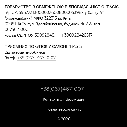
ТОВАРИСТВО З ОБМЕЖЕНОЮ ВІДПОВІДАЛЬНІСТЮ "БАСІС"
п/р UA 593223130000026008000053982 у банку АТ
"Укрексімбанк", МФО 322313 м. Київ
02081, Київ, вул. Здолбунівська, будинок № 7-А, тел.:
0674671007,
код за ЄДРПОУ 39092848, ІПН 390928426517
ПРИЄМНИХ ПОКУПОК У САЛОНІ "BASIS"
Від завода виробника
За тф.
+38 (067) 467-10-07
+38(067)4671007
Контактна інформація
Повна версія сайту
© 2026