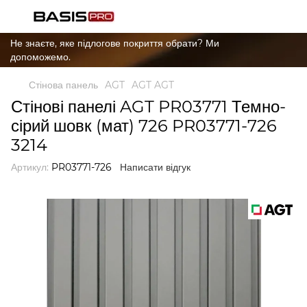
Не знаєте, яке підлогове покриття обрати? Ми
допоможемо.
Стінова панель
AGT
AGT AGT
Стінові панелі AGT PR03771 Темно-
сірий шовк (мат) 726 PR03771-726
3214
Артикул:
PR03771-726
Написати відгук