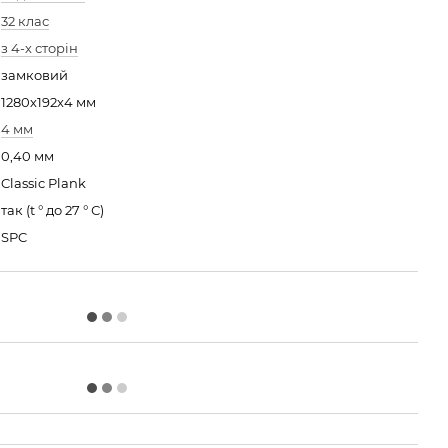
32 клас
з 4-х сторін
замковий
1280х192х4 мм
4 мм
0,40 мм
Classic Plank
так (t ° до 27 ° С)
SPC