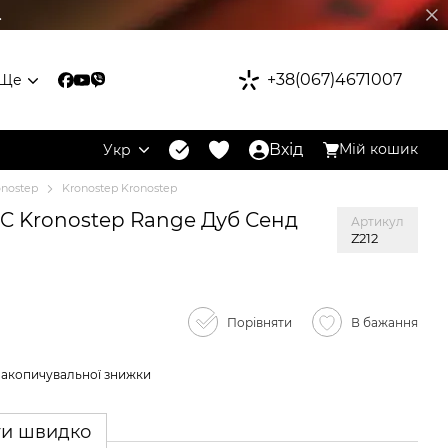
.
+38(067)4671007
Ще
Вхід
Мій кошик
Укр
onostep
Kronostep Kronostep
PC Kronostep Range Дуб Сенд
Артикул
Z212
Порівняти
В бажання
накопичувальної знижки
ти швидко