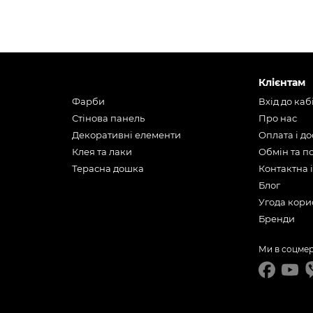
Клієнтам
Фарби
Вхід до каб
Стінова панель
Про нас
Декоративні елементи
Оплата і д
Клея та лаки
Обмін та 
Терасна дошка
Контактна 
Блог
Угода кори
Бренди
Ми в соцме