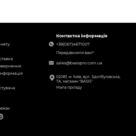
Контактна інформація
інету
+38(067)4671007
Передзвонити вам?
оставка
sales@basispro.com.ua
повернення
інформація
02081, м. Київ, вул. Здолбунівська,
7А, магазин "BASIS"
Мапа проїзду
стувача
режах