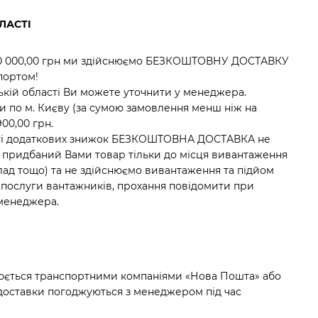
ЛАСТІ
30 000,00 грн ми здійснюємо БЕЗКОШТОВНУ ДОСТАВКУ
портом!
ській області Ви можете уточнити у менеджера.
ки по м. Києву (за сумою замовлення менш ніж на
900,00 грн.
ості додаткових знижок БЕЗКОШТОВНА ДОСТАВКА не
 придбаний Вами товар тільки до місця вивантаження
 склад тощо) та не здійснюємо вивантаження та підйом
і послуги вантажників, прохання повідомити при
менеджера.
нюється транспортними компаніями «Нова Пошта» або
с доставки погоджуються з менеджером під час