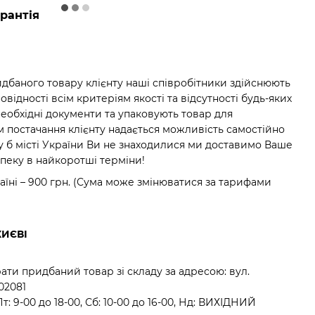
рантія
баного товару клієнту наші співробітники здійснюють
відності всім критеріям якості та відсутності будь-яких
необхідні документи та упаковують товар для
м постачання клієнту надається можливість самостійно
у б місті України Ви не знаходилися ми доставимо Ваше
зпеку в найкоротші терміни!
аїні – 900 грн. (Сума може змінюватися за тарифами
КИЄВІ
ати придбаний товар зі складу за адресою: вул.
 02081
: 9-00 до 18-00, Сб: 10-00 до 16-00, Нд: ВИХІДНИЙ