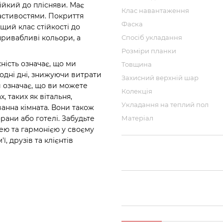
ійкий до плісняви. Має
Клас навантаження
астивостями. Покриття
Фаска
щий клас стійкості до
привабливі кольори, а
Спосіб укладання
Розміри планки
кність означає, що ми
Товщина
одні дні, знижуючи витрати
Захисний верхній шар
 означає, що ви можете
Колекція
, таких як вітальня,
Укладання на теплий пол
ванна кімната. Вони також
Матеріал
рани або готелі. Забудьте
ею та гармонією у своєму
ї, друзів та клієнтів