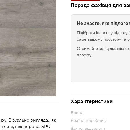
Порада фахівця для ва
Не знаєте, яке підлог
Підібрати ідеальну підлог
саме вашому простору та б
Отримайте консультацію фа
проєкту.
Характеристики
Бренд
єру. Візуально виглядає як
Країна-виробник
огливі, ніж дерево. SPC
Захист від вологи