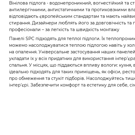
Вінілова підлога - водонепроникний, вогнестійкий та ст
антилергічними, антистатичними та протиковзними вл
відповідають європейським стандартам та мають найви
стирання. Дизайнери люблять його за довговічність та 
професіонали – за легкість та швидкість монтажу
Панелі SPC підходять для теплої підлоги. Їх теплопрони
можемо насолоджуватися теплою підлогою навіть у хол
на опалення. Універсальне застосування наших панелей
укладати їх у всіх придатних для використання інтер'єрах
спальня. У місцях, що піддаються впливу вологи: кухня, 
ідеально підходять для таких приміщень, як офіси, ресто
про обмеження та стукіт підборів. Насолоджуйтесь тиш
інтер'єрі. Забезпечити комфорт та естетику для себе, сім'