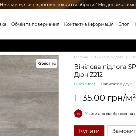
Не знаєте, яке підлогове покриття обрати? Ми допоможемо
вка
Обмін та повернення
Контактна інформація
Блог
Головна
Вінілова підлога
Kr
Вінілова підлога S
Дюн Z212
В наявності
Написати відгук
1 135.00 грн/м²
%
Увійти
для відображення 
Купити
Замови