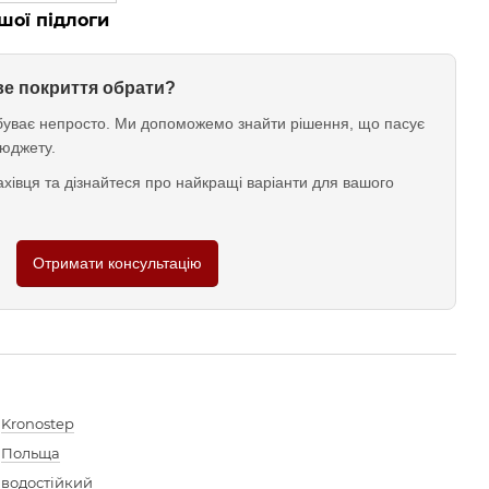
шої підлоги
ове покриття обрати?
у буває непросто. Ми допоможемо знайти рішення, що пасує
юджету.
хівця та дізнайтеся про найкращі варіанти для вашого
Отримати консультацію
Kronostep
Польща
водостійкий