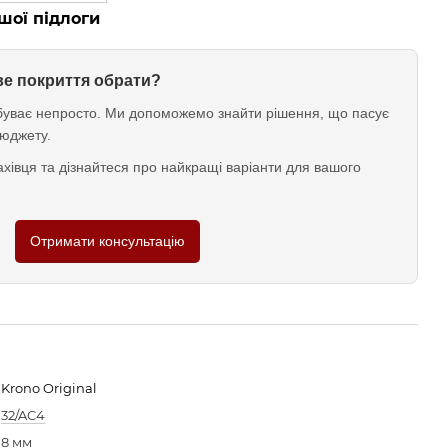
шої підлоги
ове покриття обрати?
у буває непросто. Ми допоможемо знайти рішення, що пасує
юджету.
хівця та дізнайтеся про найкращі варіанти для вашого
Отримати консультацію
Krono Original
32/AC4
8 мм