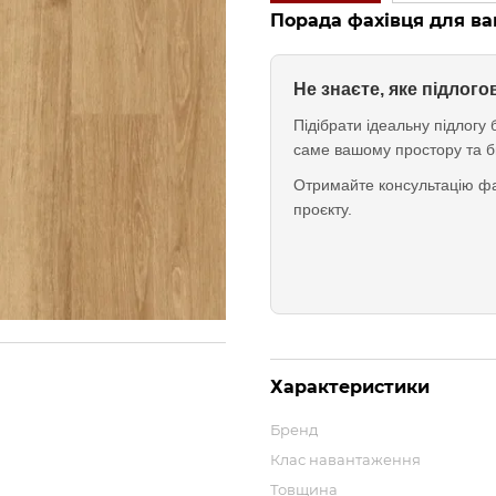
Порада фахівця для ва
Не знаєте, яке підлог
Підібрати ідеальну підлог
саме вашому простору та б
Отримайте консультацію фа
проєкту.
Характеристики
Бренд
Клас навантаження
Товщина