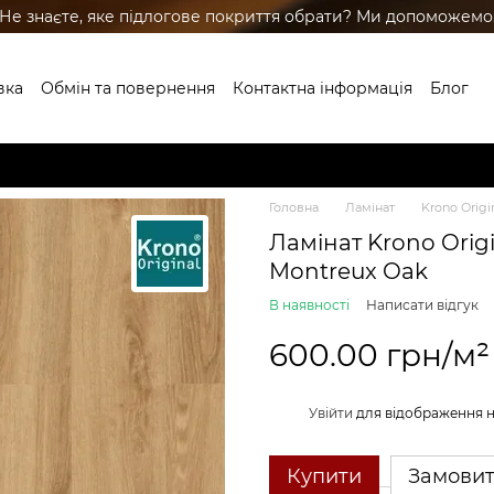
Не знаєте, яке підлогове покриття обрати? Ми допоможемо
вка
Обмін та повернення
Контактна інформація
Блог
ренди
Головна
Ламінат
Krono Origi
Ламінат Krono Orig
Montreux Oak
В наявності
Написати відгук
600.00 грн/м²
%
Увійти
для відображення 
Купити
Замови