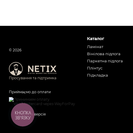
Каталог
Ламінат
© 2026
Вінілова підлога
Паркетна підлога
Плінтус
Підкладка
Просування та підтримка
Приймаємо до оплати
Мобільна версія
КНОПКА
ЗВ'ЯЗКУ