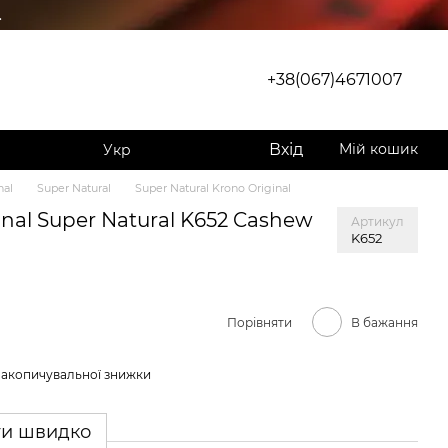
.
+38(067)4671007
Вхід
Мій кошик
Укр
nal
Super Natural
Super Natural Krono Original
inal Super Natural K652 Cashew
Артикул
K652
Порівняти
В бажання
накопичувальної знижки
ти швидко