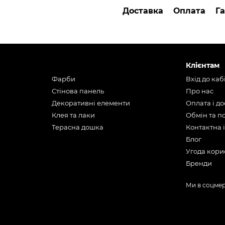
Доставка
Оплата
Га
Клієнтам
Фарби
Вхід до каб
Стінова панель
Про нас
Декоративні елементи
Оплата і д
Клея та лаки
Обмін та 
Терасна дошка
Контактна 
Блог
Угода кори
Бренди
Ми в соцме