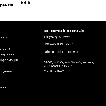
рантія
Контактна інформація
інету
+38(067)4671007
Передзвонити вам?
оставка
sales@basispro.com.ua
повернення
інформація
02081, м. Київ, вул. Здолбунівська,
7А, магазин "BASIS"
Мапа проїзду
стувача
режах