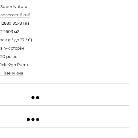
Super Natural
вологостійкий
1288х195х8 мм
2,2603 м2
так (t ° до 27 ° С)
з 4-х сторін
20 років
1clic2go Pure+
Німеччина