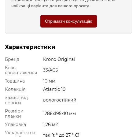
найкращі варіанти для вашого проєкту.
Отримати консультацію
Характеристики
Бренд
Krono Original
Клас
33/AC5
навантаження
Товщина
10 мм
Колекція
Atlantic 10
Захист від
вологостійкий
вологи
Розміри
1288х195х10 мм
планки
Упаковка
1,76 м2
Укладання на
так (t ° до 27 ° С)