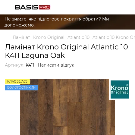
Не знаєте, яке підлогове покриття обрати? Ми
допоможемо.
Ламінат
Krono Original
Atlantic 10
Atlantic 10 Krono Or
Ламінат Krono Original Atlantic 10
K411 Laguna Oak
Артикул:
K411
Написати відгук
КЛАС 33/AC5
ВОЛОГОСТІЙКИЙ