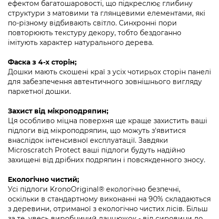
ефектом багатошаровості, що підкреслює глибину
структури з матовими та глянцевими елементами, які
по-різному відбивають світло. Синхронні пори
повторюють текстуру декору, тобто бездоганно
імітують характер натурального дерева.
Фаска з 4-х сторін;
Дошки мають скошені краї з усіх чотирьох сторін панелі
для забезпечення автентичного зовнішнього вигляду
паркетної дошки.
Захист від мікроподряпин;
Ця особливо міцна поверхня ще краще захистить ваші
підлоги від мікроподряпин, що можуть з'явитися
внаслідок інтенсивної експлуатації. Завдяки
Microscratch Protect ваші підлоги будуть надійно
захищені від дрібних подряпин і повсякденного зносу.
Екологічно чистий;
Усі підлоги KronoOriginal® екологічно безпечні,
оскільки в стандартному виконанні на 90% складаються
з деревини, отриманої з екологічно чистих лісів. Більш
за те, увесь виробничий ланцюжок - від сировини до