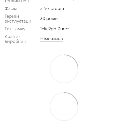
теплий пол
Фаска
з 4-х сторін
Термін
30 років
експлуатації
Тип замку
1clic2go Pure+
Країна-
Німеччина
виробник