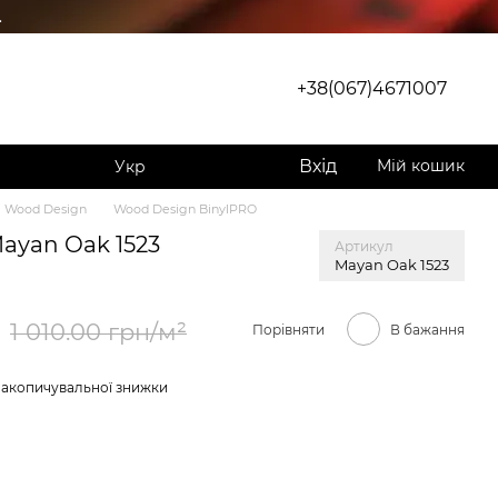
.
+38(067)4671007
Вхід
Мій кошик
Укр
Wood Design
Wood Design BinylPRO
ayan Oak 1523
Артикул
Mayan Oak 1523
1 010.00 грн/м²
Порівняти
В бажання
накопичувальної знижки