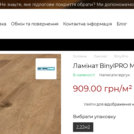
Не знаєте, яке підлогове покриття обрати? Ми допоможемо
вка
Обмін та повернення
Контактна інформація
Блог
ренди
Головна
Ламінат
BinylPro
Ламінат BinylPRO M
В наявності
Написати відгук
909.00 грн/м²
%
Увійти
для відображення 
Вибрати упаковку
2,22м2