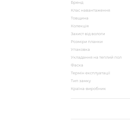
Бренд
Клас навантаження
Товщина
Колекція
Захист від вологи
Розміри планки
Упаковка
Укладання на теплий пол
Фаска
Термін експлуатації
Тип замку
Країна-виробник