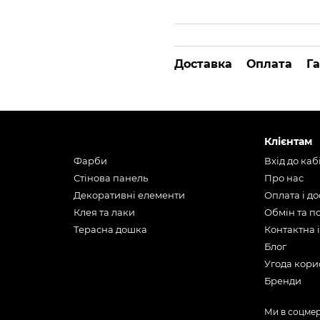
Доставка
Оплата
Га
Клієнтам
Фарби
Вхід до каб
Стінова панель
Про нас
Декоративні елементи
Оплата і д
Клея та лаки
Обмін та 
Терасна дошка
Контактна 
Блог
Угода кори
Бренди
Ми в соцме