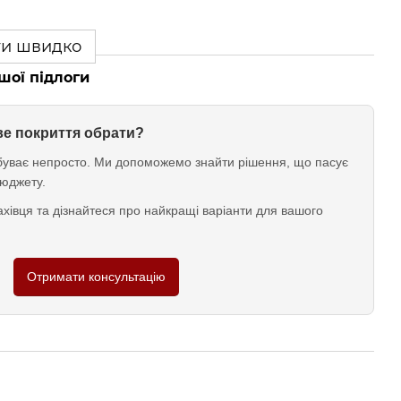
ти швидко
шої підлоги
ове покриття обрати?
у буває непросто. Ми допоможемо знайти рішення, що пасує
юджету.
хівця та дізнайтеся про найкращі варіанти для вашого
Отримати консультацію