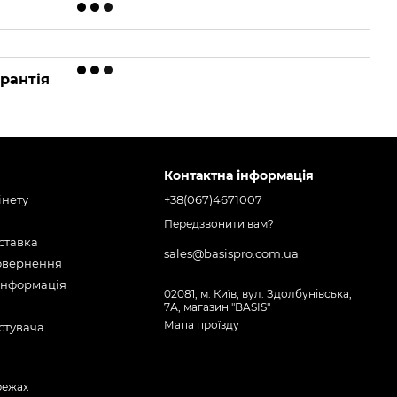
рантія
Контактна інформація
інету
+38(067)4671007
Передзвонити вам?
оставка
sales@basispro.com.ua
повернення
інформація
02081, м. Київ, вул. Здолбунівська,
7А, магазин "BASIS"
Мапа проїзду
стувача
режах