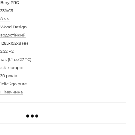
BinylPRO
33/AC5
8 мм
Wood Design
водостійкий
1285х192х8 мм
2,22 м2
так (t ° до 27 ° С)
з 4-х сторін
30 років
1clic 2go pure
Німеччина