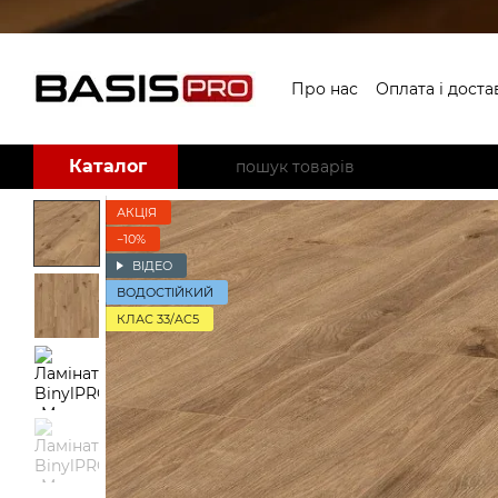
Перейти до основного контенту
Про нас
Оплата і доста
Угода користувача
Б
Каталог
АКЦІЯ
−10%
ВІДЕО
ВОДОСТІЙКИЙ
КЛАС 33/AC5