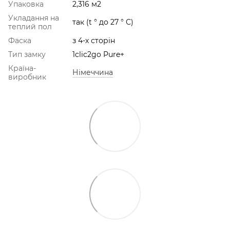
Упаковка
2,316 м2
Укладання на
так (t ° до 27 ° С)
теплий пол
Фаска
з 4-х сторін
Тип замку
1clic2go Pure+
Країна-
Німеччина
виробник