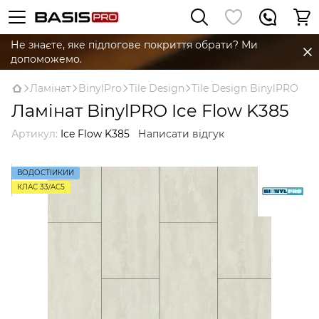
Не знаєте, яке підлогове покриття обрати? Ми
допоможемо.
Ламінат
BinylPro
Tile Design
Tile Design BinylPRO
Ламінат BinylPRO Ice Flow K385
Артикул:
Ice Flow K385
Написати відгук
ВОДОСТІЙКИЙ
КЛАС 33/AC5