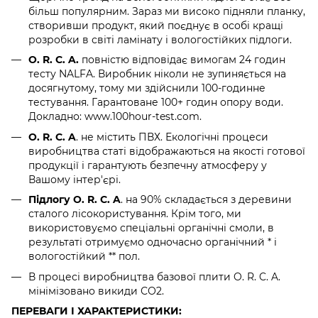
більш популярним. Зараз ми високо підняли планку,
створивши продукт, який поєднує в особі кращі
розробки в світі ламінату і вологостійких підлоги.
O. R. C. A.
повністю відповідає вимогам 24 годин
тесту NALFA. Виробник ніколи не зупиняється на
досягнутому, тому ми здійснили 100-годинне
тестування. Гарантоване 100+ годин опору води.
Докладно: www.100hour-test.com.
O. R. C. A
. не містить ПВХ. Екологічні процеси
виробництва статі відображаються на якості готової
продукції і гарантують безпечну атмосферу у
Вашому інтер'єрі.
Підлогу O. R. C. A
. на 90% складається з деревини
сталого лісокористування. Крім того, ми
використовуємо спеціальні органічні смоли, в
результаті отримуємо одночасно органічний * і
вологостійкий ** пол.
В процесі виробництва базової плити O. R. C. A.
мінімізовано викиди СО2.
ПЕРЕВАГИ І ХАРАКТЕРИСТИКИ: