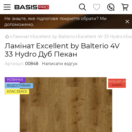
Не знаєте, яке підлогове покриття обрати? Ми
допоможемо.
Ламінат
Excellent by Balterio
Excellent 4V 33 Hydro
Exc
Ламінат Excellent by Balterio 4V
33 Hydro Дуб Пекан
Артикул:
00848
Написати відгук
НОВИНКА
ВОДОСТІЙКИЙ
КЛАС 33/AC5