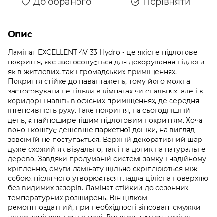
До обраного
Порівняти
Опис
Ламінат EXCELLENT 4V 33 Hydro - це якісне підлогове
покриття, яке застосовується для декорування підлоги
як в житлових, так і громадських приміщеннях.
Покриття стійке до навантажень, тому його можна
застосовувати не тільки в кімнатах чи спальнях, але і в
коридорі і навіть в офісних приміщеннях, де середня
інтенсивність руху. Таке покриття, на сьогоднішній
день, є найпоширенішим підлоговим покриттям. Хоча
воно і коштує дешевше паркетної дошки, на вигляд
зовсім їй не поступається. Верхній декоративний шар
дуже схожий як візуально, так і на дотик на натуральне
дерево. Завдяки продуманій системі замку і надійному
кріпленню, смуги ламінату щільно скріплюються між
собою, після чого утворюється гладка цілісна поверхню
без видимих зазорів. Ламінат стійкий до сезонних
температурних розширень. Він цілком
ремонтноздатний, при необхідності зіпсовані смужки
легко замінюються на нові. Виготовляється ламінат