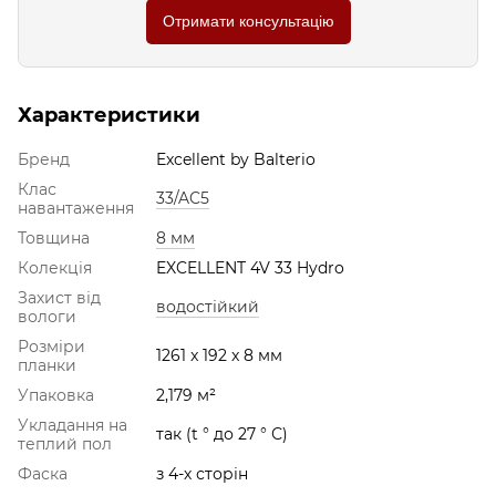
Отримати консультацію
Характеристики
Бренд
Excellent by Balterio
Клас
33/AC5
навантаження
Товщина
8 мм
Колекція
EXCELLENT 4V 33 Hydro
Захист від
водостійкий
вологи
Розміри
1261 x 192 x 8 мм
планки
Упаковка
2,179 м²
Укладання на
так (t ° до 27 ° С)
теплий пол
Фаска
з 4-х сторін