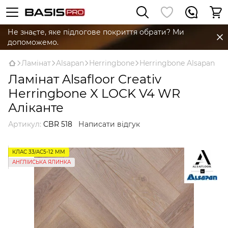
Не знаєте, яке підлогове покриття обрати? Ми
допоможемо.
Ламінат
Alsapan
Herringbone
Herringbone Alsapan
Ламінат Alsafloor Creativ
Herringbone X LOCK V4 WR
Аліканте
Артикул:
CBR 518
Написати відгук
КЛАС 33/AC5-12 ММ
АНГЛІЙСЬКА ЯЛИНКА