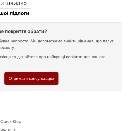
ти швидко
шої підлоги
ове покриття обрати?
у буває непросто. Ми допоможемо знайти рішення, що пасує
юджету.
хівця та дізнайтеся про найкращі варіанти для вашого
Отримати консультацію
Quick Step
Бельгія