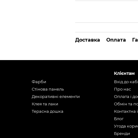
Доставка
Оплата
Га
Клієнтам
Фарби
Вхід до каб
Стінова панель
Про нас
Декоративні елементи
Оплата і д
Клея та лаки
Обмін та 
Терасна дошка
Контактна 
Блог
Угода кори
Бренди