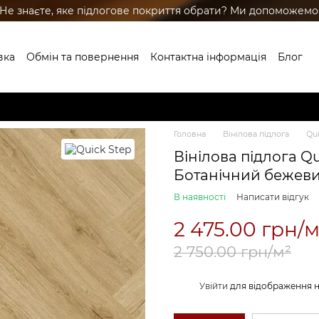
Не знаєте, яке підлогове покриття обрати? Ми допоможемо
вка
Обмін та повернення
Контактна інформація
Блог
ренди
Головна
Вінілова підлога
Qui
Вінілова підлога Qu
Ботанічний бежев
В наявності
Написати відгук
2 475.00 грн/м
2 750.00 грн/м²
%
Увійти
для відображення 