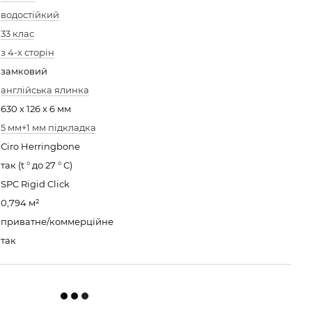
водостійкий
33 клас
з 4-х сторін
замковий
англійська ялинка
630 х 126 х 6 мм
5 мм+1 мм підкладка
Сiro Herringbone
так (t ° до 27 ° С)
SPC Rigid Click
0,794 м²
приватне/коммерційне
так