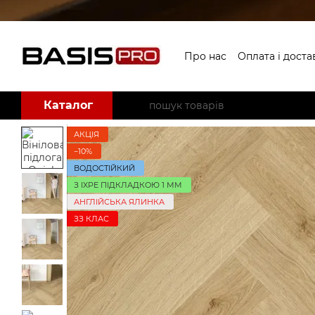
Перейти до основного контенту
Про нас
Оплата і доста
Угода користувача
Б
Каталог
АКЦІЯ
−10%
ВОДОСТІЙКИЙ
З IXPE ПІДКЛАДКОЮ 1 ММ
АНГЛІЙСЬКА ЯЛИНКА
ЗЗ КЛАС