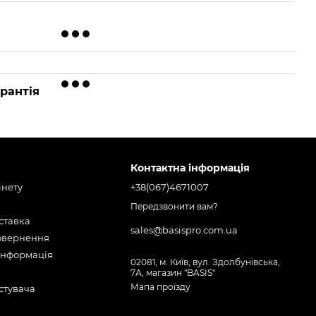
рантія
Контактна інформація
інету
+38(067)4671007
Передзвонити вам?
оставка
sales@basispro.com.ua
повернення
інформація
02081, м. Київ, вул. Здолбунівська,
7А, магазин "BASIS"
Мапа проїзду
стувача