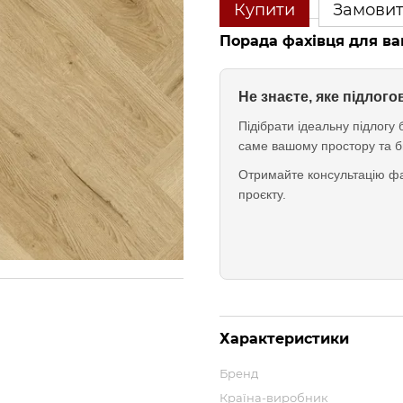
Купити
Замови
Порада фахівця для ва
Не знаєте, яке підлог
Підібрати ідеальну підлог
саме вашому простору та б
Отримайте консультацію фа
проєкту.
Характеристики
Бренд
Країна-виробник