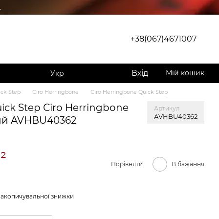
.
+38(067)4671007
Вхід
Мій кошик
Укр
ck Step
Сiro Herringbone
Сiro Herringbone Quick Step
ick Step Сiro Herringbone
Артикул
AVHBU40362
ий AVHBU40362
²
Порівняти
В бажання
накопичувальної знижки