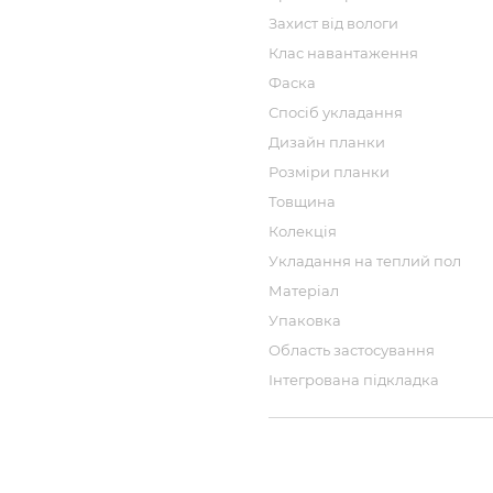
Захист від вологи
Клас навантаження
Фаска
Спосіб укладання
Дизайн планки
Розміри планки
Товщина
Колекція
Укладання на теплий пол
Матеріал
Упаковка
Область застосування
Інтегрована підкладка