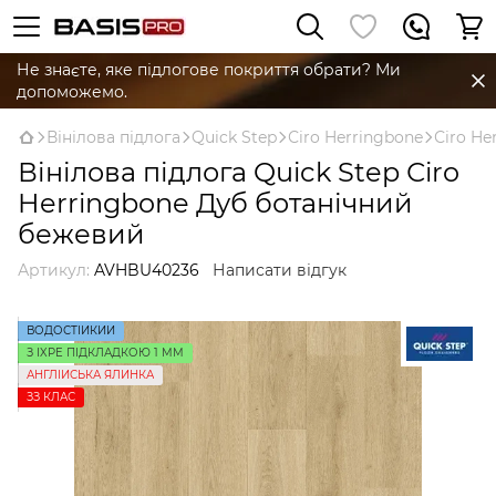
Не знаєте, яке підлогове покриття обрати? Ми
допоможемо.
Вінілова підлога
Quick Step
Сiro Herringbone
Сiro He
Вінілова підлога Quick Step Сiro
Herringbone Дуб ботанічний
бежевий
Артикул:
AVHBU40236
Написати відгук
ВОДОСТІЙКИЙ
З IXPE ПІДКЛАДКОЮ 1 ММ
АНГЛІЙСЬКА ЯЛИНКА
ЗЗ КЛАС