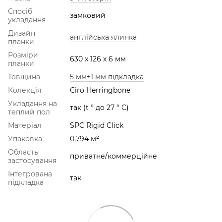
Спосіб
замковий
укладання
Дизайн
англійська ялинка
планки
Розміри
630 х 126 х 6 мм
планки
Товщина
5 мм+1 мм підкладка
Колекція
Сiro Herringbone
Укладання на
так (t ° до 27 ° С)
теплий пол
Матеріал
SPC Rigid Click
Упаковка
0,794 м²
Область
приватне/коммерційне
застосування
Інтегрована
так
підкладка