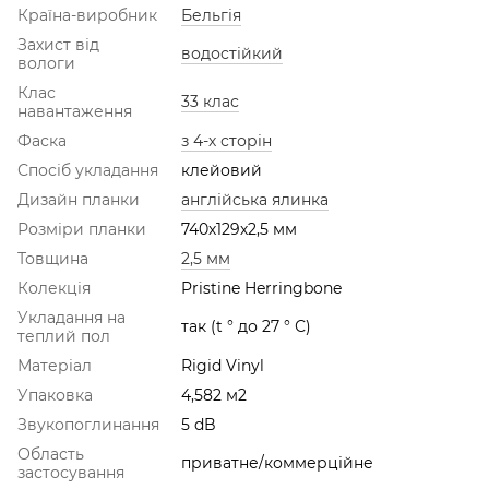
Країна-виробник
Бельгія
Захист від
водостійкий
вологи
Клас
33 клас
навантаження
Фаска
з 4-х сторін
Спосіб укладання
клейовий
Дизайн планки
англійська ялинка
Розміри планки
740х129х2,5 мм
Товщина
2,5 мм
Колекція
Pristine Herringbone
Укладання на
так (t ° до 27 ° С)
теплий пол
Матеріал
Rigid Vinyl
Упаковка
4,582 м2
Звукопоглинання
5 dB
Область
приватне/коммерційне
застосування