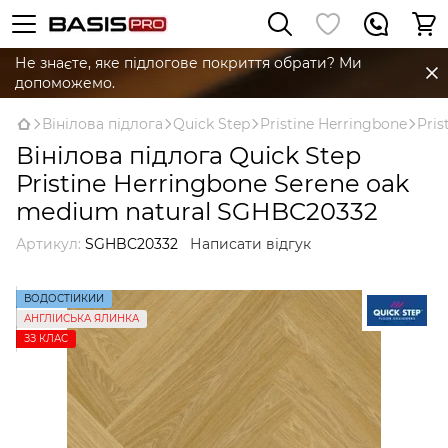
Не знаєте, яке підлогове покриття обрати? Ми
допоможемо.
Вінілова підлога
Quick Step
Pristine Herringbone
Pris
Вінілова підлога Quick Step
Pristine Herringbone Serene oak
medium natural SGHBC20332
Артикул:
SGHBC20332
Написати відгук
ВОДОСТІЙКИЙ
АНГЛІЙСЬКА ЯЛИНКА
ЗЗ КЛАС