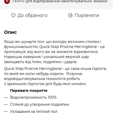
Увійти
для відображення накопичувальної знижки
%
До обраного
Порівняти
Опис
Якщо ви шукаєте пол, що володіє великим стилем і
функціональністю, Quick Step Pristine Herringbone - це
пропозиція, від якого ви не зможете відмовитися.
Надміцна поверхня і унікальний верхній шар
захищають від плям, подряпин і ударів.
Quick Step Pristine Herringbone - це сама міцна підлога,
по який ви коли-небудь ходили. Розумна
водовідштовхувальна технологія робить
її ідеальною підлогою для будь-якої кімнати.
Переваги покриття
Водонепроникність 100%
Стійкій до утворення подряпин
Укладання на теплий пол