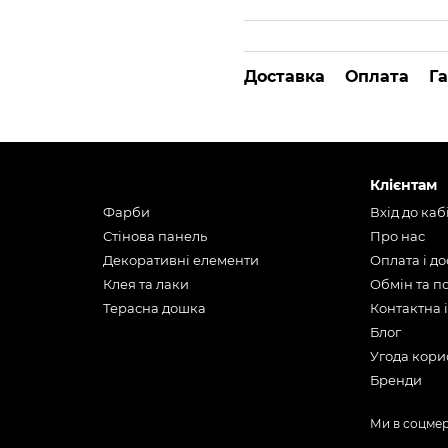
Доставка
Оплата
Га
Клієнтам
Фарби
Вхід до каб
Стінова панель
Про нас
Декоративні елементи
Оплата і д
Клея та лаки
Обмін та 
Терасна дошка
Контактна 
Блог
Угода кори
Бренди
Ми в соцме