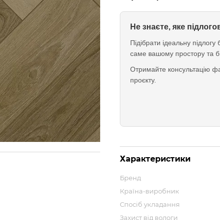
Не знаєте, яке підлог
Підібрати ідеальну підлог
саме вашому простору та б
Отримайте консультацію фа
проєкту.
Характеристики
Бренд
Країна-виробник
Спосіб укладання
Захист від вологи