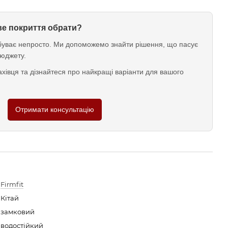
ове покриття обрати?
у буває непросто. Ми допоможемо знайти рішення, що пасує
юджету.
хівця та дізнайтеся про найкращі варіанти для вашого
Отримати консультацію
Firmfit
Кітай
замковий
водостійкий