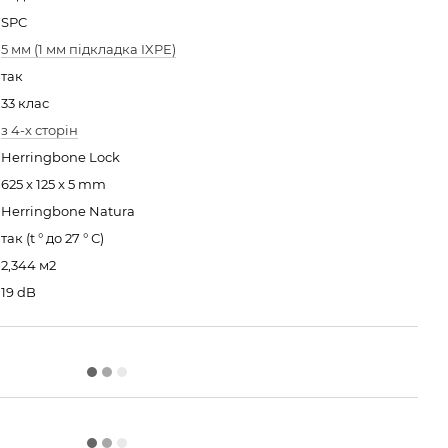
SPC
5 мм (1 мм підкладка IXPE)
так
33 клас
з 4-х сторін
Herringbone Lock
625 x 125 x 5 mm
Herringbone Natura
так (t ° до 27 ° С)
2,344 м2
19 dB