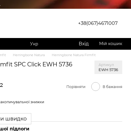
.
+38(067)4671007
Вхід
Мій кошик
Укр
mfit
Herringbone Natura
Herringbone Natura Firmfit
rmfit SPC Click EWH 5736
Артикул
EWH 5736
²
Порівняти
В бажання
накопичувальної знижки
ти швидко
шої підлоги