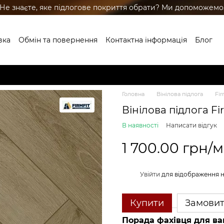
Не знаєте, яке підлогове покриття обрати? Ми допоможемо
вка
Обмін та повернення
Контактна інформація
Блог
ренди
Головна
Вінілова підлога
Fir
Вінілова підлога Fi
В наявності
Написати відгук
1 700.00 грн/м
%
Увійти
для відображення 
Купити
Замови
Порада фахівця для ва