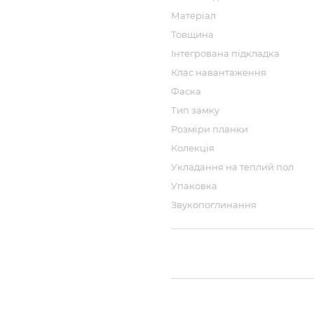
Матеріал
Товщина
Інтегрована підкладка
Клас навантаження
Фаска
Тип замку
Розміри планки
Колекція
Укладання на теплий пол
Упаковка
Звукопоглинання