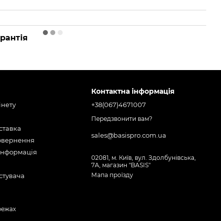
рантія
Контактна інформація
інету
+38(067)4671007
Передзвонити вам?
оставка
sales@basispro.com.ua
повернення
інформація
02081, м. Київ, вул. Здолбунівська,
7А, магазин "BASIS"
Мапа проїзду
стувача
режах