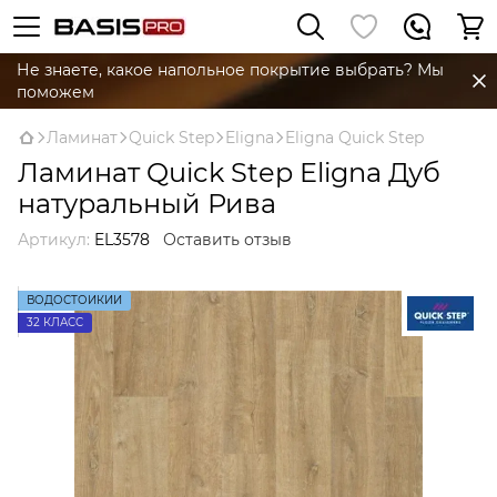
Не знаете, какое напольное покрытие выбрать? Мы
поможем
Ламинат
Quick Step
Eligna
Eligna Quick Step
Ламинат Quick Step Eligna Дуб
натуральный Рива
Артикул:
EL3578
Оставить отзыв
ВОДОСТОЙКИЙ
32 КЛАСС