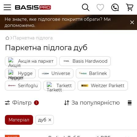
Не знаєте, яке підлогове покриття обрати? Ми
допоможемо.
Паркетна підлога
Паркетна підлога дуб
Акція на паркет
Basis Hardwood
Hygge
Universe
Barlinek
Serifoglu
Tarkett
Weitzer Parkett
Фільтр
За популярністю
1
Матеріал
дуб