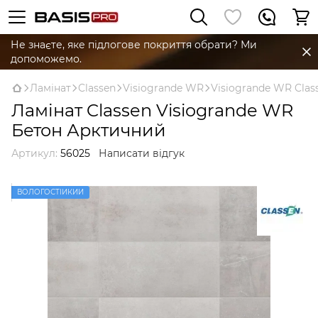
Не знаєте, яке підлогове покриття обрати? Ми
допоможемо.
Ламінат
Classen
Visiogrande WR
Visiogrande WR Clas
Ламінат Classen Visiogrande WR
Бетон Арктичний
Артикул:
56025
Написати відгук
ВОЛОГОСТІЙКИЙ