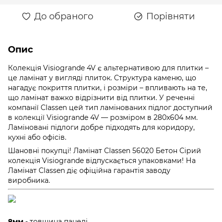
До обраного
Порівняти
Опис
Колекція Visiogrande 4V є альтернативою для плитки –
це ламінат у вигляді плиток. Структура каменю, що
нагадує покриття плитки, і розміри – впливають на те,
що ламінат важко відрізнити від плитки. У реченні
компанії Classen цей тип ламінованих підлог доступний
в колекції Visiogrande 4V — розміром в 280x604 мм.
Ламіновані підлоги добре підходять для коридору,
кухні або офісів.
Шановні покупці! Ламінат Classen 56020 Бетон Сірий
колекція Visiogrande відпускається упаковками! На
Ламінат Classen діє офіційна гарантія заводу
виробника.
8мм
- товщина панелі