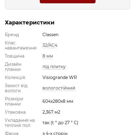
Характеристики
Бренд
Classen
Клас
32/AC4
навантаження
Товщина
8 мм
Дизайн
під плитку
планки
Колекція
Visiogrande WR
Захист від
вологостійкий
вологи
Розміри
604x280x8 мм
планки
Упаковка
2,367 м2
Укладання на
так (t ° до 27 ° С)
теплий пол
Фаска
з 4-х сторін