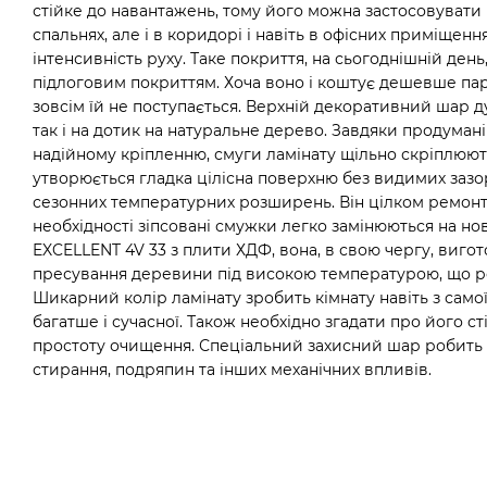
стійке до навантажень, тому його можна застосовувати н
спальнях, але і в коридорі і навіть в офісних приміщенн
інтенсивність руху. Таке покриття, на сьогоднішній де
підлоговим покриттям. Хоча воно і коштує дешевше пар
зовсім їй не поступається. Верхній декоративний шар д
так і на дотик на натуральне дерево. Завдяки продумані
надійному кріпленню, смуги ламінату щільно скріплюють
утворюється гладка цілісна поверхню без видимих зазор
сезонних температурних розширень. Він цілком ремон
необхідності зіпсовані смужки легко замінюються на нов
EXCELLENT 4V 33 з плити ХДФ, вона, в свою чергу, виго
пресування деревини під високою температурою, що р
Шикарний колір ламінату зробить кімнату навіть з сам
багатше і сучасної. Також необхідно згадати про його ст
простоту очищення. Спеціальний захисний шар робить 
стирання, подряпин та інших механічних впливів.