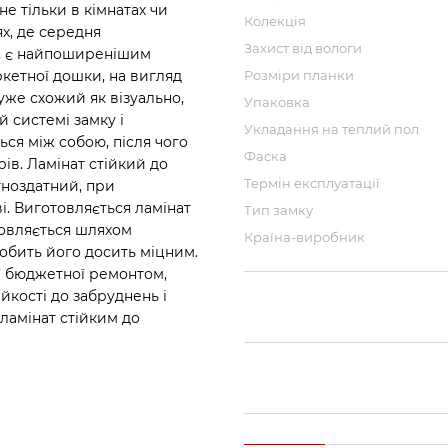
е тільки в кімнатах чи
Колекція
ях, де середня
Захист від вологи
нь, є найпоширенішим
кетної дошки, на вигляд
Розміри планки
уже схожий як візуально,
Упаковка
й системі замку і
Укладання на теплий пол
ся між собою, після чого
Фаска
ів. Ламінат стійкий до
Термін експлуатації
тноздатний, при
і. Виготовляється ламінат
Тип замку
товляється шляхом
Країна-виробник
обить його досить міцним.
ої бюджетної ремонтом,
ійкості до забруднень і
ламінат стійким до