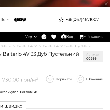
.
+38(067)4671007
Ще
Вхід
Мій кошик
Укр
 Balterio
Excellent 4V 33
Excellent 4V 33 Excellent by Balterio
y Balterio 4V 33 Дуб Пустельний
Артикул
00699
730.00 грн/м²
Порівняти
В бажання
накопичувальної знижки
ти швидко