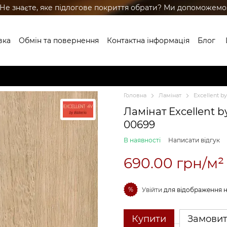
Не знаєте, яке підлогове покриття обрати? Ми допоможемо
вка
Обмін та повернення
Контактна інформація
Блог
Головна
Ламінат
Excellent by
Ламінат Excellent b
00699
В наявності
Написати відгук
690.00 грн/м²
%
Увійти
для відображення 
Купити
Замови