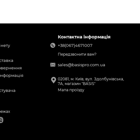
Контактна інформація
інету
+38(067)4671007
Передзвонити вам?
оставка
sales@basispro.com.ua
повернення
інформація
02081, м. Київ, вул. Здолбунівська,
7А, магазин "BASIS"
Мапа проїзду
стувача
режах