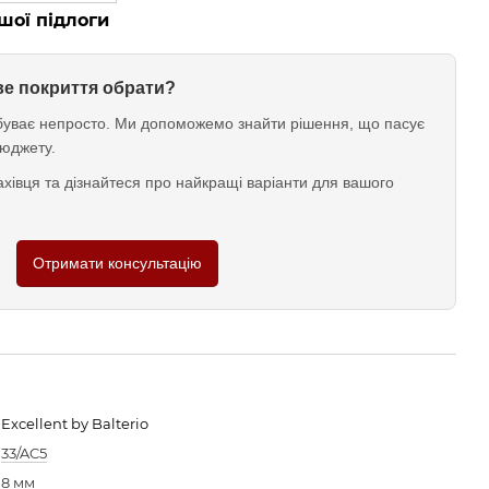
шої підлоги
ове покриття обрати?
у буває непросто. Ми допоможемо знайти рішення, що пасує
юджету.
хівця та дізнайтеся про найкращі варіанти для вашого
Отримати консультацію
Excellent by Balterio
33/AC5
8 мм