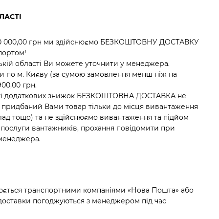
ЛАСТІ
30 000,00 грн ми здійснюємо БЕЗКОШТОВНУ ДОСТАВКУ
портом!
ській області Ви можете уточнити у менеджера.
ки по м. Києву (за сумою замовлення менш ніж на
900,00 грн.
ості додаткових знижок БЕЗКОШТОВНА ДОСТАВКА не
 придбаний Вами товар тільки до місця вивантаження
 склад тощо) та не здійснюємо вивантаження та підйом
і послуги вантажників, прохання повідомити при
менеджера.
нюється транспортними компаніями «Нова Пошта» або
с доставки погоджуються з менеджером під час