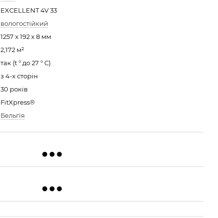
EXCELLENT 4V 33
вологостійкий
1257 x 192 x 8 мм
2,172 м²
так (t ° до 27 ° С)
з 4-х сторін
30 років
FitXpress®
Бельгія