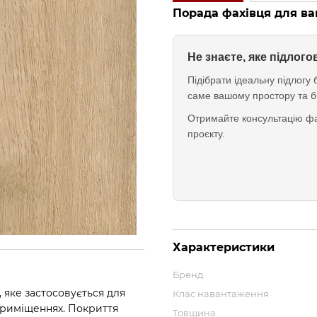
Порада фахівця для ва
Не знаєте, яке підлог
Підібрати ідеальну підлог
саме вашому простору та б
Отримайте консультацію фа
проєкту.
Характеристики
Бренд
, яке застосовується для
Клас навантаження
 приміщеннях. Покриття
Товщина