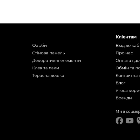
Клієнтам
Фарби
Вхід до каб
Стінова панель
Про нас
Декоративні елементи
Оплата і д
Клея та лаки
Обмін та 
Терасна дошка
Контактна 
Блог
Угода кори
Бренди
Ми в соцме