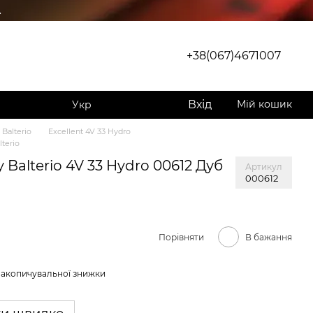
.
+38(067)4671007
Вхід
Мій кошик
Укр
 Balterio
Excellent 4V 33 Hydro
lterio
y Balterio 4V 33 Hydro 00612 Дуб
Артикул
000612
Порівняти
В бажання
накопичувальної знижки