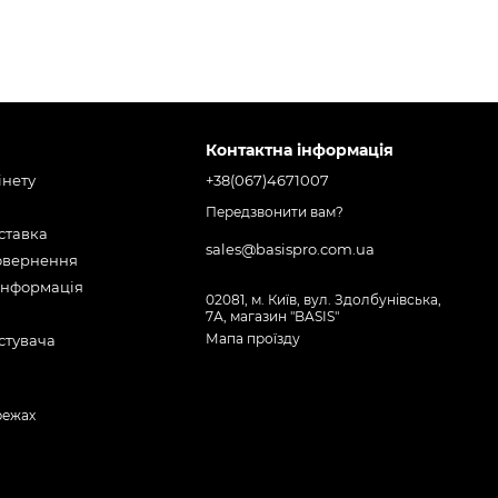
Контактна інформація
інету
+38(067)4671007
Передзвонити вам?
оставка
sales@basispro.com.ua
повернення
інформація
02081, м. Київ, вул. Здолбунівська,
7А, магазин "BASIS"
Мапа проїзду
стувача
режах