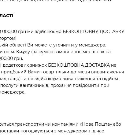
ЛАСТІ
30 000,00 грн ми здійснюємо БЕЗКОШТОВНУ ДОСТАВКУ
портом!
ській області Ви можете уточнити у менеджера.
ки по м. Києву (за сумою замовлення менш ніж на
900,00 грн.
ості додаткових знижок БЕЗКОШТОВНА ДОСТАВКА не
 придбаний Вами товар тільки до місця вивантаження
 склад тощо) та не здійснюємо вивантаження та підйом
і послуги вантажників, прохання повідомити при
менеджера.
нюється транспортними компаніями «Нова Пошта» або
с доставки погоджуються з менеджером під час