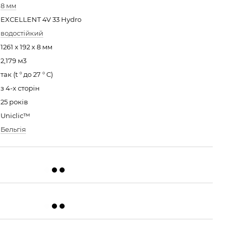
8 мм
EXCELLENT 4V 33 Hydro
водостійкий
1261 x 192 x 8 мм
2,179 м3
так (t ° до 27 ° С)
з 4-х сторін
25 років
Uniclic™
Бельгія