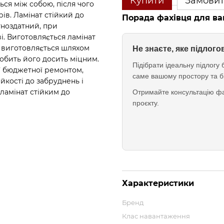
Купити
Замови
ся між собою, після чого
ів. Ламінат стійкий до
Порада фахівця для ва
тноздатний, при
і. Виготовляється ламінат
, виготовляється шляхом
Не знаєте, яке підлог
обить його досить міцним.
Підібрати ідеальну підлог
ої бюджетної ремонтом,
саме вашому простору та б
ійкості до забруднень і
ламінат стійким до
Отримайте консультацію фа
проєкту.
Характеристики
Бренд
Клас навантаження