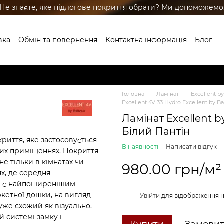
Не знаєте, яке підлогове покриття обрати? Ми допоможемо
вка
Обмін та повернення
Контактна інформація
Блог
ренди
Головна
Ламінат
Excellent by
Excellent 4V 33 Hydro Excellent by Ba
Ламінат Excellent b
Білий Пантін
криття, яке застосовується
В наявності
Написати відгук
ких приміщеннях. Покриття
е тільки в кімнатах чи
980.00 грн/м²
ях, де середня
нь, є найпоширенішим
кетної дошки, на вигляд
%
Увійти
для відображення 
уже схожий як візуально,
й системі замку і