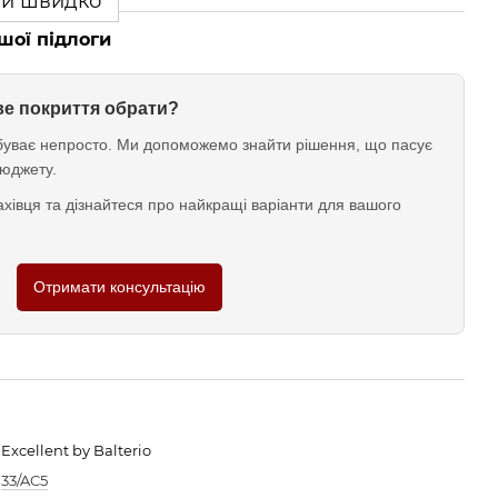
ти швидко
шої підлоги
ове покриття обрати?
у буває непросто. Ми допоможемо знайти рішення, що пасує
юджету.
хівця та дізнайтеся про найкращі варіанти для вашого
Отримати консультацію
Excellent by Balterio
33/AC5