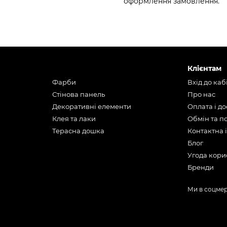
оформлення замовлення.
Клієнтам
Фарби
Вхід до каб
Стінова панель
Про нас
Декоративні елементи
Оплата і д
Клея та лаки
Обмін та 
Терасна дошка
Контактна 
Блог
Угода кори
Бренди
Ми в соцме