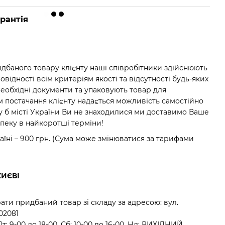
рантія
баного товару клієнту наші співробітники здійснюють
відності всім критеріям якості та відсутності будь-яких
необхідні документи та упаковують товар для
м постачання клієнту надається можливість самостійно
у б місті України Ви не знаходилися ми доставимо Ваше
зпеку в найкоротші терміни!
аїні – 900 грн. (Сума може змінюватися за тарифами
КИЄВІ
ати придбаний товар зі складу за адресою: вул.
 02081
: 9-00 до 18-00, Сб: 10-00 до 16-00, Нд: ВИХІДНИЙ