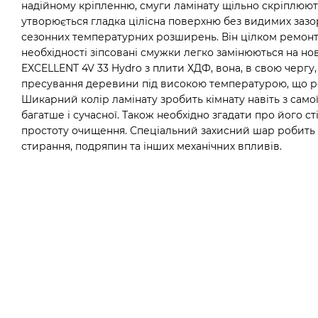
надійному кріпленню, смуги ламінату щільно скріплюють
утворюється гладка цілісна поверхню без видимих зазор
сезонних температурних розширень. Він цілком ремон
необхідності зіпсовані смужки легко замінюються на нов
EXCELLENT 4V 33 Hydro з плити ХДФ, вона, в свою чергу
пресування деревини під високою температурою, що р
Шикарний колір ламінату зробить кімнату навіть з сам
багатше і сучасної. Також необхідно згадати про його ст
простоту очищення. Спеціальний захисний шар робить 
стирання, подряпин та інших механічних впливів.