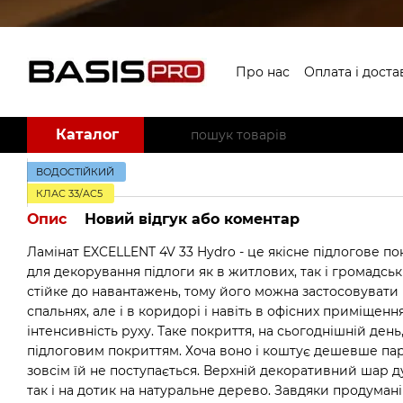
Перейти до основного контенту
Про нас
Оплата і доста
Угода користувача
Б
Каталог
ВОДОСТІЙКИЙ
КЛАС 33/AC5
Опис
Новий відгук або коментар
Ламінат EXCELLENT 4V 33 Hydro - це якісне підлогове по
для декорування підлоги як в житлових, так і громадсь
стійке до навантажень, тому його можна застосовувати н
спальнях, але і в коридорі і навіть в офісних приміщенн
інтенсивність руху. Таке покриття, на сьогоднішній де
підлоговим покриттям. Хоча воно і коштує дешевше пар
зовсім їй не поступається. Верхній декоративний шар д
так і на дотик на натуральне дерево. Завдяки продумані