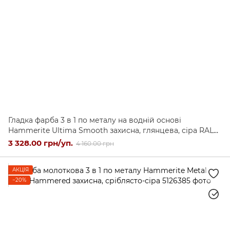
Гладка фарба 3 в 1 по металу на водній основі
Hammerite Ultima Smooth захисна, глянцева, сіра RAL
7042, 2,2 л
3 328.00 грн/уп.
4 160.00 грн
АКЦІЯ
−20%