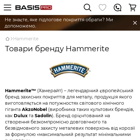
Не знаєте, яке підлогове покриття обрати? Ми
допоможемо.
Hammerite
Товари бренду Hammerite
Hammerite™
(Хамерайт) – легендарний європейський
бренд захисних покриттів для металу, продукція якого
виготовляється на потужностях світового хімічного
гіганта
AkzoNobel
(виробника таких культових брендів,
как
Dulux
та
Sadolin
). Бренд орієнтований на
створення безкомпромісно довговічного та
безвідмовного захисту металевих поверхонь від корозії
за формулою «максимальний результат мінімальними