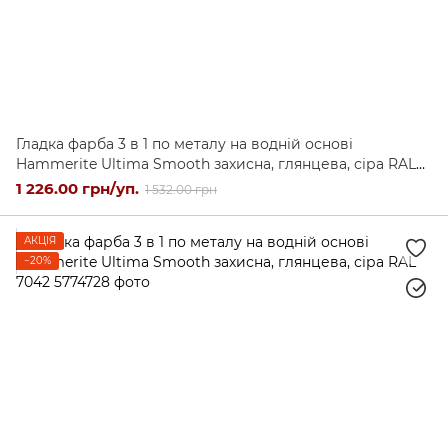
Гладка фарба 3 в 1 по металу на водній основі
Hammerite Ultima Smooth захисна, глянцева, сіра RAL
7042, 0,7 л
1 226.00 грн/уп.
1 532.00 грн
АКЦІЯ
−20%