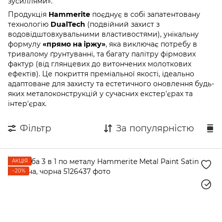
зусиллями».
Продукція
Hammerite
поєднує в собі запатентовану
технологію
DualTech
(подвійний захист з
водовідштовхувальними властивостями), унікальну
формулу
«прямо на іржу»
, яка виключає потребу в
тривалому ґрунтуванні, та багату палітру фірмових
фактур (від глянцевих до витончених молоткових
ефектів). Це покриття преміальної якості, ідеально
адаптоване для захисту та естетичного оновлення будь-
яких металоконструкцій у сучасних екстер'єрах та
інтер'єрах.
Фільтр
За популярністю
АКЦІЯ
−20%