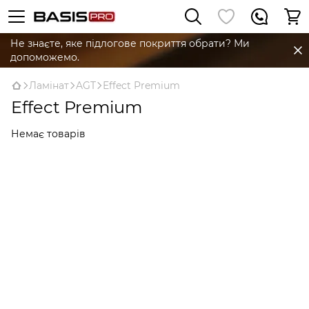
Не знаєте, яке підлогове покриття обрати? Ми
допоможемо.
Ламінат
AGT
Effect Premium
Effect Premium
Немає товарів