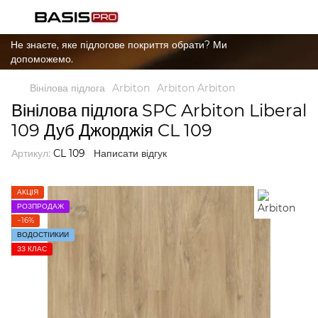
Не знаєте, яке підлогове покриття обрати? Ми
допоможемо.
Вінілова підлога
Arbiton
Arbiton Arbiton
Вінілова підлога SPC Arbiton Liberal
109 Дуб Джорджія CL 109
Артикул:
CL 109
Написати відгук
АКЦІЯ
РОЗПРОДАЖ
−16%
ВОДОСТІЙКИЙ
ЗЗ КЛАС