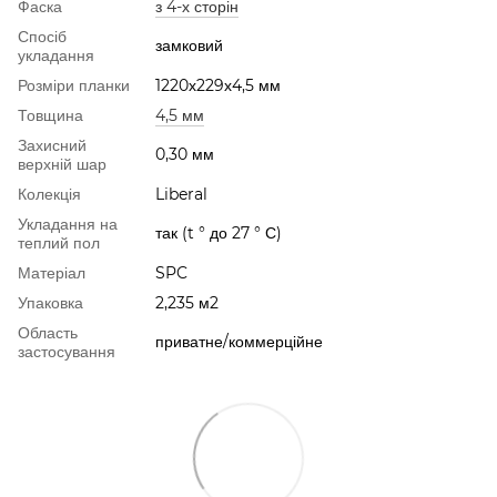
Фаска
з 4-х сторін
Спосіб
замковий
укладання
Розміри планки
1220х229х4,5 мм
Товщина
4,5 мм
Захисний
0,30 мм
верхній шар
Колекція
Liberal
Укладання на
так (t ° до 27 ° С)
теплий пол
Матеріал
SPC
Упаковка
2,235 м2
Область
приватне/коммерційне
застосування