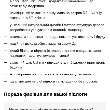
Nano Titanium Layer - додатковий унікальний шар
захисту від подряпин
найміцніший замок на ринку: сила на розрив 6.2 kN/m (у
звичайного 3.2 kN/m)
унікальний натуральний дизайн і матова структура дерева
розроблені з урахуванням останніх тенденцій
антистатичне покриття не дає накопичуватися пилу і бруду
надійна і швидка збірка завдяки замку 2g
тихий Вінілова підлога (з використанням спеціалізованої
підкладки) гарантує комфорт і спокій
захисний шар 0.3 мм - підходить для будь-яких приміщень
будинку
4-х стороння мікро фаска елегантно виділяє ламелі
ідеально для теплої підлоги та укладання без поріжків
Порада фахівця для вашої підлоги
Не знаєте, яке підлогове покриття обрати?