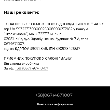
Наші реквізити:
ТОВАРИСТВО З ОБМЕЖЕНОЮ ВІДПОВІДАЛЬНІСТЮ "БАСІС"
п/р UA 593223130000026008000053982 у банку АТ
"Укрексімбанк", МФО 322313 м. Київ
02081, Київ, вул. Здолбунівська, будинок № 7-А, тел.:
0674671007,
код за ЄДРПОУ 39092848, ІПН 390928426517
ПРИЄМНИХ ПОКУПОК У САЛОНІ "BASIS"
Від завода виробника
За тф.
+38 (067) 467-10-07
+38(067)4671007
Контактна інформація